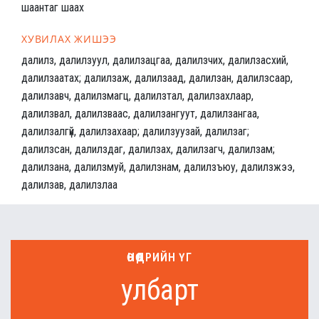
шаантаг шаах
ХУВИЛАХ ЖИШЭЭ
далилз, далилзуул, далилзацгаа, далилзчих, далилзасхий,
далилзаатах; далилзаж, далилзаад, далилзан, далилзсаар,
далилзавч, далилзмагц, далилзтал, далилзахлаар,
далилзвал, далилзваас, далилзангуут, далилзангаа,
далилзалгүй, далилзахаар; далилзуузай, далилзаг;
далилзсан, далилздаг, далилзах, далилзагч, далилзам;
далилзана, далилзмуй, далилзнам, далилзъюу, далилзжээ,
далилзав, далилзлаа
ӨНӨӨДРИЙН ҮГ
улбарт