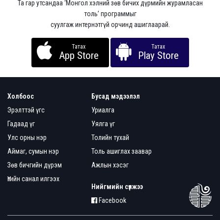
Та гар утсандаа ‘Монгол хэлний зөв бичих дүрмийн журамласан
толь’ программыг
суулгаж интернэтгүй орчинд ашиглаарай.
Татах
Татах
App Store
Play Store
Холбоос
Бусад мэдээлэл
Эрэлттэй үгс
Уриалга
Гадаад үг
Уялга үг
Улс орны нэр
Толийн тухай
Аймаг, сумын нэр
Толь ашиглах заавар
Зөв бичгийн дүрэм
Ажлын хэсэг
Үгийн санал илгээх
Нийгмийн сүлжээ
Facebook