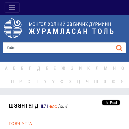
МОНГОЛ ХЭЛНИЙ ЗӨВ БИЧИХ ДҮРМИЙН
ЖУРАМЛАСАН ТОЛЬ
А
Б
В
Г
Д
Е
Ё
Ж
З
И
К
Л
М
Н
О
П
Р
С
Т
У
Ү
Ф
Х
Ц
Ч
Ш
Э
Ю
Я
шаантагд
II.7.1
[үй.ү]
ТОВЧ УТГА