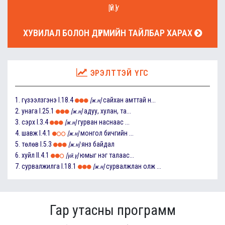
[ҮЙ.Ү]
ХУВИЛАЛ БОЛОН ДҮРМИЙН ТАЙЛБАР ХАРАХ
ЭРЭЛТТЭЙ ҮГС
1.
гүзээлзгэнэ
I.18.4
сайхан амттай н...
[ж.н]
2.
унага
I.25.1
адуу, хулан, та...
[ж.н]
3.
сэрх
I.3.4
гурван наснаас ...
[ж.н]
4.
шавж
I.4.1
монгол бичгийн ...
[ж.н]
5.
төлөв
I.5.3
янз байдал
[ж.н]
6.
хуйл
II.4.1
юмыг нэг талаас...
[үй.ү]
7.
сурвалжилга
I.18.1
сурвалжлан олж ...
[ж.н]
Гар утасны программ