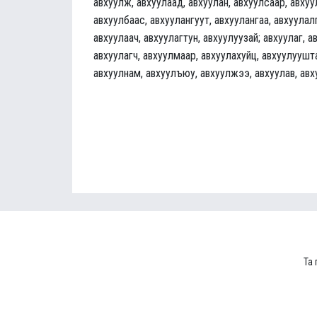
авхуулж, авхуулаад, авхуулан, авхуулсаар, авхуу
авхуулбаас, авхуулангуут, авхуулангаа, авхуулалг
авхуулаач, авхуулагтун, авхуулуузай; авхуулаг, а
авхуулагч, авхуулмаар, авхуулахуйц, авхуулуушта
авхуулнам, авхуулъюу, авхуулжээ, авхуулав, авх
Та 