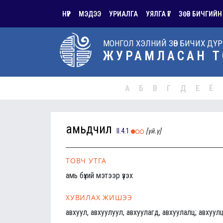
НҮҮР
МЭДЭЭ
УРИАЛГА
УЯЛГА ҮГ
ЗӨВ БИЧГИЙН
МОНГОЛ ХЭЛНИЙ ЗӨВ БИЧИХ ДҮ
ЖУРАМЛАСАН Т
А
Б
В
Г
Д
Е
Ё
амьдчил
II.4.1
[үй.ү]
ТОВЧ УТГА
амь бүхий мэтээр үзэх
ХУВИЛАХ ЖИШЭЭ
авхуул, авхуулуул, авхуулагд, авхуулалц; авхуулц