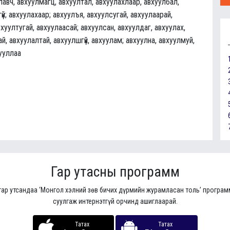
лавч, авхуулмагц, авхуултал, авхуулахлаар, авхуулбал,
үй; авхуулахаар; авхуулъя, авхуулсугай, авхуулаарай,
вхуултугай, авхуулаасай; авхуулсан, авхуулдаг, авхуулах,
й, авхуулалтай, авхуулшгүй, авхуулам; авхуулна, авхуулмуй,
ууллаа
Гар утасны программ
гар утсандаа ‘Монгол хэлний зөв бичих дүрмийн журамласан толь’ програ
суулгаж интернэтгүй орчинд ашиглаарай.
Татах
Татах