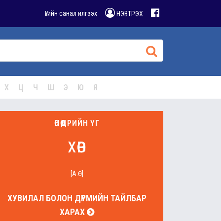
Үгийн санал илгээх
НЭВТРЭХ
Х
Ц
Ч
Ш
Э
Ю
Я
ӨНӨӨДРИЙН ҮГ
хөв
[А.Ө]
ХУВИЛАЛ БОЛОН ДҮРМИЙН ТАЙЛБАР
ХАРАХ