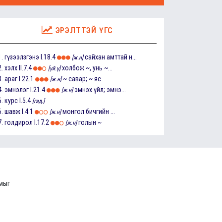
ЭРЭЛТТЭЙ ҮГС
1.
гүзээлзгэнэ
I.18.4
сайхан амттай н...
[ж.н]
2.
хэлх
II.7.4
холбож ~, унь ~...
[үй.ү]
3.
араг
I.22.1
~ савар; ~ яс
[ж.н]
4.
эмнэлэг
I.21.4
эмнэх үйл; эмнэ...
[ж.н]
5.
курс
I.5.4
[гад.]
6.
шавж
I.4.1
монгол бичгийн ...
[ж.н]
7.
голдирол
I.17.2
голын ~
[ж.н]
ммыг