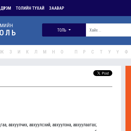
 ДҮРЭМ
ТОЛИЙН ТУХАЙ
ЗААВАР
РМИЙН
ТОЛЬ
ОЛЬ
Ж
З
И
К
Л
М
Н
О
П
Р
С
Т
У
Ү
Ф
гаа, авхуулчих, авхуулсхий, авхуулзна, авхуулаатах;