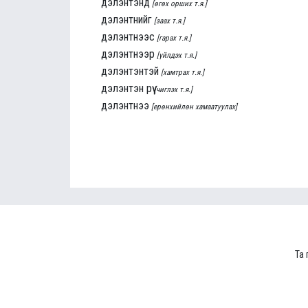
дэлэнтэнд
[өгөх орших т.я.]
дэлэнтнийг
[заах т.я.]
дэлэнтнээс
[гарах т.я.]
дэлэнтнээр
[үйлдэх т.я.]
дэлэнтэнтэй
[хамтрах т.я.]
дэлэнтэн рүү
[чиглэх т.я.]
дэлэнтнээ
[ерөнхийлөн хамаатуулах]
Та 