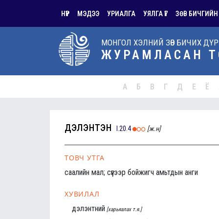
НҮҮР
МЭДЭЭ
УРИАЛГА
УЯЛГА ҮГ
ЗӨВ БИЧГИЙН
МОНГОЛ ХЭЛНИЙ ЗӨВ БИЧИХ ДҮ
ЖУРАМЛАСАН Т
А
Б
В
Г
Д
Е
Ё
дэлэнтэн
I.20.4
[ж.н]
ТОВЧ УТГА
саалийн мал; сүүгээр бойжигч амьтдын анги
ХУВИЛАЛ
дэлэнтний
[харьяалах т.я.]