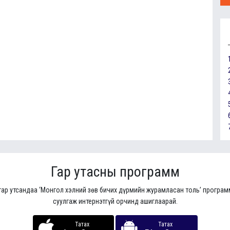
Гар утасны программ
гар утсандаа ‘Монгол хэлний зөв бичих дүрмийн журамласан толь’ програ
суулгаж интернэтгүй орчинд ашиглаарай.
Татах
Татах