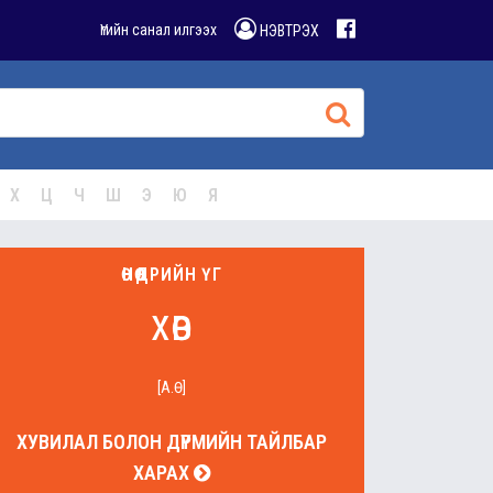
Үгийн санал илгээх
НЭВТРЭХ
Х
Ц
Ч
Ш
Э
Ю
Я
ӨНӨӨДРИЙН ҮГ
хөв
[А.Ө]
ХУВИЛАЛ БОЛОН ДҮРМИЙН ТАЙЛБАР
ХАРАХ