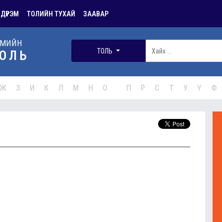
 ДҮРЭМ
ТОЛИЙН ТУХАЙ
ЗААВАР
РМИЙН
ТОЛЬ
ОЛЬ
Ж
З
И
К
Л
М
Н
О
П
Р
С
Т
У
Ү
Ф