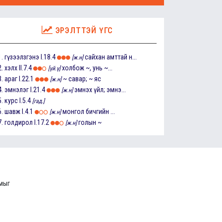
ЭРЭЛТТЭЙ ҮГС
1.
гүзээлзгэнэ
I.18.4
сайхан амттай н...
[ж.н]
2.
хэлх
II.7.4
холбож ~, унь ~...
[үй.ү]
3.
араг
I.22.1
~ савар; ~ яс
[ж.н]
4.
эмнэлэг
I.21.4
эмнэх үйл; эмнэ...
[ж.н]
5.
курс
I.5.4
[гад.]
6.
шавж
I.4.1
монгол бичгийн ...
[ж.н]
7.
голдирол
I.17.2
голын ~
[ж.н]
ммыг