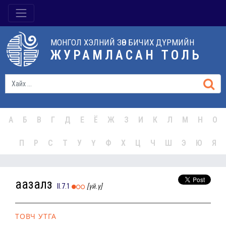
МОНГОЛ ХЭЛНИЙ ЗӨВ БИЧИХ ДҮРМИЙН
ЖУРАМЛАСАН ТОЛЬ
А
Б
В
Г
Д
Е
Ё
Ж
З
И
К
Л
М
Н
О
П
Р
С
Т
У
Ү
Ф
Х
Ц
Ч
Ш
Э
Ю
Я
аазалз
II.7.1
[үй.ү]
ТОВЧ УТГА