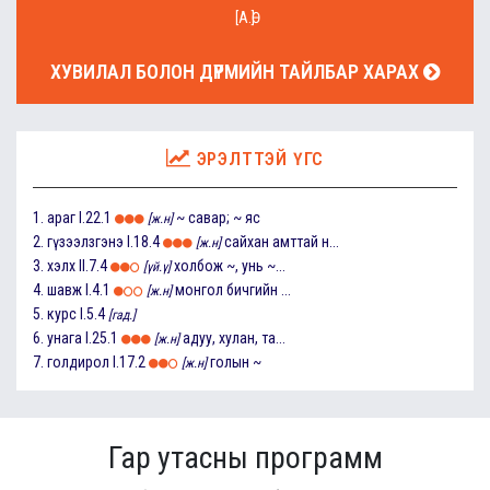
[А.Ө]
ХУВИЛАЛ БОЛОН ДҮРМИЙН ТАЙЛБАР ХАРАХ
ЭРЭЛТТЭЙ ҮГС
1.
араг
I.22.1
~ савар; ~ яс
[ж.н]
2.
гүзээлзгэнэ
I.18.4
сайхан амттай н...
[ж.н]
3.
хэлх
II.7.4
холбож ~, унь ~...
[үй.ү]
4.
шавж
I.4.1
монгол бичгийн ...
[ж.н]
5.
курс
I.5.4
[гад.]
6.
унага
I.25.1
адуу, хулан, та...
[ж.н]
7.
голдирол
I.17.2
голын ~
[ж.н]
Гар утасны программ