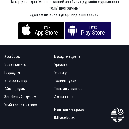
Та гар утсандаа ‘Монгол хэлний зөв бичих дүрмийн журамласан
толь’ программыг
суулгаж интернэтгүй орчинд ашиглаарай.
Татах
Татах
App Store
Play Store
Холбоос
Бусад мэдээлэл
Эрэлттэй үгс
Уриалга
Гадаад үг
Уялга үг
Улс орны нэр
Толийн тухай
Аймаг, сумын нэр
Толь ашиглах заавар
Зөв бичгийн дүрэм
Ажлын хэсэг
Үгийн санал илгээх
Нийгмийн сүлжээ
Facebook