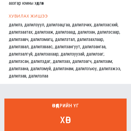
аазгар юмны хөдлөх
ХУВИЛАХ ЖИШЭЭ
далилз, далилзуул, далилзацгаа, далилзчих, далилзасхий,
далилзаатах; далилзаж, далилзаад, далилзан, далилзсаар,
далилзавч, далилзмагц, далилзтал, далилзахлаар,
далилзвал, далилзваас, далилзангуут, далилзангаа,
далилзалгүй, далилзахаар; далилзуузай, далилзаг;
далилзсан, далилздаг, далилзах, далилзагч, далилзам;
далилзана, далилзмуй, далилзнам, далилзъюу, далилзжээ,
далилзав, далилзлаа
ӨНӨӨДРИЙН ҮГ
хөв