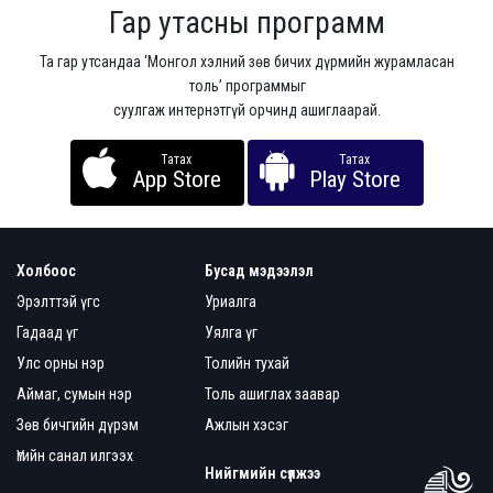
Гар утасны программ
Та гар утсандаа ‘Монгол хэлний зөв бичих дүрмийн журамласан
толь’ программыг
суулгаж интернэтгүй орчинд ашиглаарай.
Татах
Татах
App Store
Play Store
Холбоос
Бусад мэдээлэл
Эрэлттэй үгс
Уриалга
Гадаад үг
Уялга үг
Улс орны нэр
Толийн тухай
Аймаг, сумын нэр
Толь ашиглах заавар
Зөв бичгийн дүрэм
Ажлын хэсэг
Үгийн санал илгээх
Нийгмийн сүлжээ