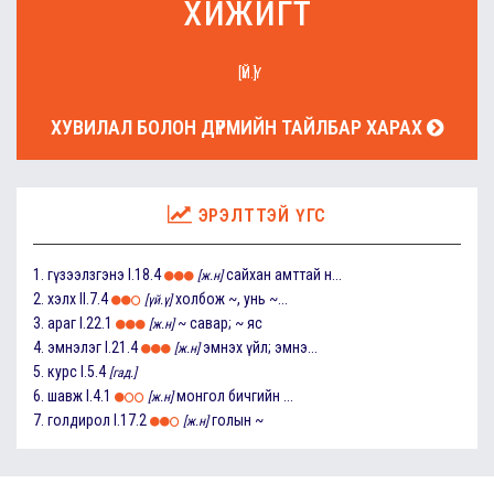
хижигт
[ҮЙ.Ү]
ХУВИЛАЛ БОЛОН ДҮРМИЙН ТАЙЛБАР ХАРАХ
ЭРЭЛТТЭЙ ҮГС
1.
гүзээлзгэнэ
I.18.4
сайхан амттай н...
[ж.н]
2.
хэлх
II.7.4
холбож ~, унь ~...
[үй.ү]
3.
араг
I.22.1
~ савар; ~ яс
[ж.н]
4.
эмнэлэг
I.21.4
эмнэх үйл; эмнэ...
[ж.н]
5.
курс
I.5.4
[гад.]
6.
шавж
I.4.1
монгол бичгийн ...
[ж.н]
7.
голдирол
I.17.2
голын ~
[ж.н]