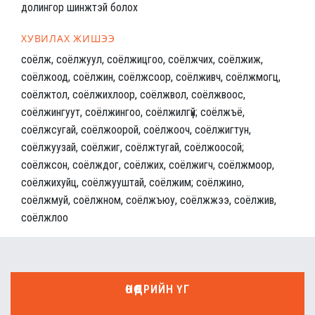
долингор шинжтэй болох
ХУВИЛАХ ЖИШЭЭ
соёлж, соёлжуул, соёлжицгоо, соёлжчих, соёлжиж,
соёлжоод, соёлжин, соёлжсоор, соёлживч, соёлжмогц,
соёлжтол, соёлжихлоор, соёлжвол, соёлжвоос,
соёлжингуут, соёлжингоо, соёлжилгүй; соёлжъё,
соёлжсугай, соёлжоорой, соёлжооч, соёлжигтун,
соёлжуузай, соёлжиг, соёлжтугай, соёлжоосой;
соёлжсон, соёлждог, соёлжих, соёлжигч, соёлжмоор,
соёлжихуйц, соёлжууштай, соёлжим; соёлжино,
соёлжмуй, соёлжном, соёлжъюу, соёлжжээ, соёлжив,
соёлжлоо
ӨНӨӨДРИЙН ҮГ