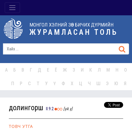
МОНГОЛ ХЭЛНИЙ ЗӨВ БИЧИХ ДҮРМИЙН
ЖУРАМЛАСАН ТОЛЬ
А
Б
В
Г
Д
Е
Ё
Ж
З
И
К
Л
М
Н
О
П
Р
С
Т
У
Ү
Ф
Х
Ц
Ч
Ш
Э
Ю
Я
долингорш
II.9.2
[үй.ү]
ТОВЧ УТГА