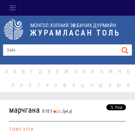
МОНГОЛ ХЭЛНИЙ ЗӨВ БИЧИХ ДҮРМИЙН
ЖУРАМЛАСАН ТОЛЬ
А
Б
В
Г
Д
Е
Ё
Ж
З
И
К
Л
М
Н
О
П
Р
С
Т
У
Ү
Ф
Х
Ц
Ч
Ш
Э
Ю
Я
марчгана
II.10.1
[үй.ү]
ТОВЧ УТГА