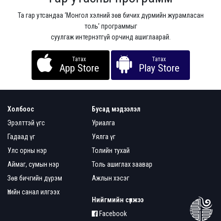
Та гар утсандаа ‘Монгол хэлний зөв бичих дүрмийн журамласан
толь’ программыг
суулгаж интернэтгүй орчинд ашиглаарай.
Татах
Татах
App Store
Play Store
Холбоос
Бусад мэдээлэл
Эрэлттэй үгс
Уриалга
Гадаад үг
Уялга үг
Улс орны нэр
Толийн тухай
Аймаг, сумын нэр
Толь ашиглах заавар
Зөв бичгийн дүрэм
Ажлын хэсэг
Үгийн санал илгээх
Нийгмийн сүлжээ
Facebook