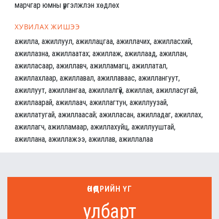
марчгар юмны үргэлжлэн хөдлөх
ХУВИЛАХ ЖИШЭЭ
ажилла, ажиллуул, ажиллацгаа, ажиллачих, ажилласхий,
ажиллазна, ажиллаатах; ажиллаж, ажиллаад, ажиллан,
ажилласаар, ажиллавч, ажилламагц, ажиллатал,
ажиллахлаар, ажиллавал, ажиллаваас, ажиллангуут,
ажиллуут, ажиллангаа, ажиллалгүй, ажиллая, ажилласугай,
ажиллаарай, ажиллаач, ажиллагтун, ажиллуузай,
ажиллатугай, ажиллаасай; ажилласан, ажилладаг, ажиллах,
ажиллагч, ажилламаар, ажиллахуйц, ажиллууштай,
ажиллана, ажиллажээ, ажиллав, ажиллалаа
ӨНӨӨДРИЙН ҮГ
улбарт