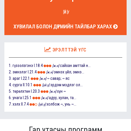
[ҮЙ.Ү]
ХУВИЛАЛ БОЛОН ДҮРМИЙН ТАЙЛБАР ХАРАХ
ЭРЭЛТТЭЙ ҮГС
1.
гүзээлзгэнэ
I.18.4
сайхан амттай н...
[ж.н]
2.
эмнэлэг
I.21.4
эмнэх үйл; эмнэ...
[ж.н]
3.
араг
I.22.1
~ савар; ~ яс
[ж.н]
4.
сурга
II.10.1
эрдэм мэдлэг ол...
[үй.ү]
5.
төрөлхтөн
I.20.3
хүн ~
[ж.н]
6.
унага
I.25.1
адуу, хулан, та...
[ж.н]
7.
хэлх
II.7.4
холбож ~, унь ~...
[үй.ү]
Гар утасны программ