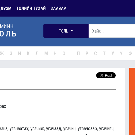
 ДҮРЭМ
ТОЛИЙН ТУХАЙ
ЗААВАР
РМИЙН
ТОЛЬ
ОЛЬ
Ж
З
И
К
Л
М
Н
О
П
Р
С
Т
У
Ү
Ф
ирах
изна, угзчаатах; угзчиж, угзчаад, угзчин, угзачсаар, угзчивч,