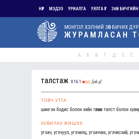
НҮҮР
МЭДЭЭ
УРИАЛГА
УЯЛГА ҮГ
ЗӨВ БИЧГИЙН
МОНГОЛ ХЭЛНИЙ ЗӨВ БИЧИХ ДҮ
ЖУРАМЛАСАН Т
А
Б
В
Г
Д
Е
Ё
талстаж
II.16.1
[үй.ү]
ТОВЧ УТГА
шингэн бодис болон хийн төлөвөөс талст болон хув
ХУВИЛАХ ЖИШЭЭ
угзач, угзчуул, угзчилц; угзаччих, угзчисхий, угзч