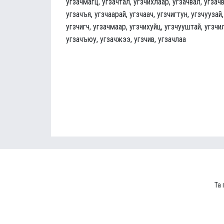
угзачмагц, угзачтал, угзчихлаар, угзачвал, угзачв
угзачъя, угзчаарай, угзчаач, угзчигтун, угзчуузай,
угзчигч, угзачмаар, угзчихуйц, угзчууштай, угзчил
угзачъюу, угзачжээ, угзчив, угзачлаа
Та 