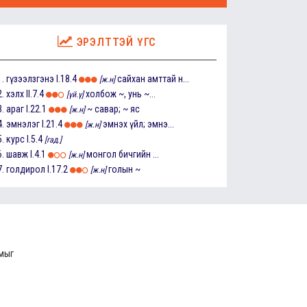
ЭРЭЛТТЭЙ ҮГС
1.
гүзээлзгэнэ
I.18.4
сайхан амттай н...
[ж.н]
2.
хэлх
II.7.4
холбож ~, унь ~...
[үй.ү]
3.
араг
I.22.1
~ савар; ~ яс
[ж.н]
4.
эмнэлэг
I.21.4
эмнэх үйл; эмнэ...
[ж.н]
5.
курс
I.5.4
[гад.]
6.
шавж
I.4.1
монгол бичгийн ...
[ж.н]
7.
голдирол
I.17.2
голын ~
[ж.н]
ммыг