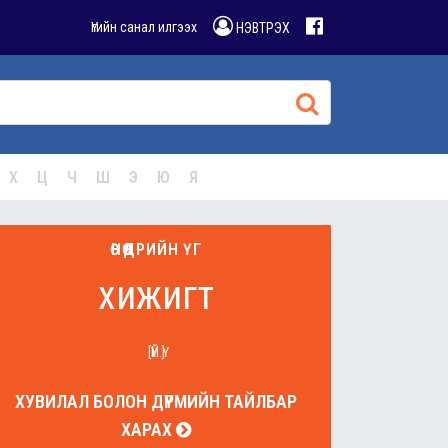
Үгийн санал илгээх
НЭВТРЭХ
Х
Ц
Ч
Ш
Э
Ю
Я
ӨНӨӨДРИЙН ҮГ
хижигт
[ҮЙ.Ү]
ХУВИЛАЛ БОЛОН ДҮРМИЙН ТАЙЛБАР
ХАРАХ