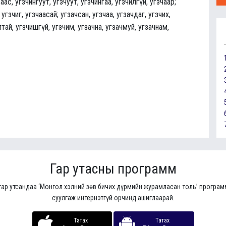
аас, угзчингуут, угзчуут, угзчингаа, угзчилгүй, угзчаар;
 угзчиг, угзчаасай; угзачсан, угзчаа, угзачдаг, угзчих,
тай, угзчишгүй, угзчим, угзачна, угзачмуй, угзачнам,
Гар утасны программ
гар утсандаа ‘Монгол хэлний зөв бичих дүрмийн журамласан толь’ програ
суулгаж интернэтгүй орчинд ашиглаарай.
Татах
Татах