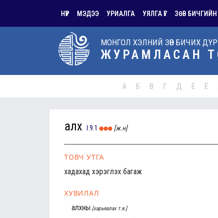
НҮҮР
МЭДЭЭ
УРИАЛГА
УЯЛГА ҮГ
ЗӨВ БИЧГИЙН
МОНГОЛ ХЭЛНИЙ ЗӨВ БИЧИХ ДҮ
ЖУРАМЛАСАН Т
А
Б
В
Г
Д
Е
Ё
алх
I.9.1
[ж.н]
ТОВЧ УТГА
хадахад хэрэглэх багаж
ХУВИЛАЛ
алхны
[харьяалах т.я.]