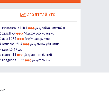
ЭРЭЛТТЭЙ ҮГС
1.
гүзээлзгэнэ
I.18.4
сайхан амттай н...
[ж.н]
2.
хэлх
II.7.4
холбож ~, унь ~...
[үй.ү]
3.
араг
I.22.1
~ савар; ~ яс
[ж.н]
4.
эмнэлэг
I.21.4
эмнэх үйл; эмнэ...
[ж.н]
5.
курс
I.5.4
[гад.]
6.
шавж
I.4.1
монгол бичгийн ...
[ж.н]
7.
голдирол
I.17.2
голын ~
[ж.н]
ммыг