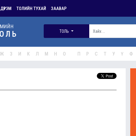
 ДҮРЭМ
ТОЛИЙН ТУХАЙ
ЗААВАР
РМИЙН
ТОЛЬ
ОЛЬ
Ж
З
И
К
Л
М
Н
О
П
Р
С
Т
У
Ү
Ф