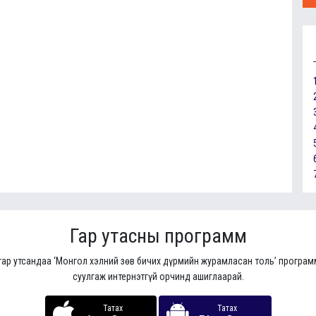
Гар утасны программ
гар утсандаа ‘Монгол хэлний зөв бичих дүрмийн журамласан толь’ програ
суулгаж интернэтгүй орчинд ашиглаарай.
Татах
Татах