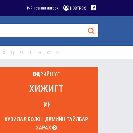
Үгийн санал илгээх
НЭВТРЭХ
Х
Ц
Ч
Ш
Э
Ю
Я
ӨНӨӨДРИЙН ҮГ
хижигт
[ҮЙ.Ү]
ХУВИЛАЛ БОЛОН ДҮРМИЙН ТАЙЛБАР
ХАРАХ