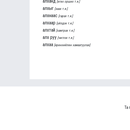
алханд
[өгөх орших т.я.]
алхыг
[заах т.я.]
алхнаас
[гарах т.я.]
алхаар
[үйлдэх т.я.]
алхтай
[хамтрах т.я.]
алх руу
[чиглэх т.я.]
алхаа
[ерөнхийлөн хамаатуулах]
Та 