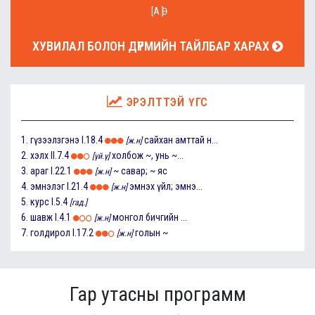
[А.Ө]
ХУВИЛАЛ БОЛОН ДҮРМИЙН ТАЙЛБАР ХАРАХ
ЭРЭЛТТЭЙ ҮГС
1.
гүзээлзгэнэ
I.18.4
сайхан амттай н...
[ж.н]
2.
хэлх
II.7.4
холбож ~, унь ~...
[үй.ү]
3.
араг
I.22.1
~ савар; ~ яс
[ж.н]
4.
эмнэлэг
I.21.4
эмнэх үйл; эмнэ...
[ж.н]
5.
курс
I.5.4
[гад.]
6.
шавж
I.4.1
монгол бичгийн ...
[ж.н]
7.
голдирол
I.17.2
голын ~
[ж.н]
Гар утасны программ