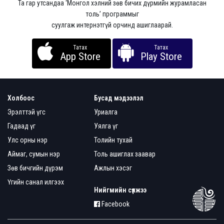
Та гар утсандаа ‘Монгол хэлний зөв бичих дүрмийн журамласан
толь’ программыг
суулгаж интернэтгүй орчинд ашиглаарай.
Татах
Татах
App Store
Play Store
Холбоос
Бусад мэдээлэл
Эрэлттэй үгс
Уриалга
Гадаад үг
Уялга үг
Улс орны нэр
Толийн тухай
Аймаг, сумын нэр
Толь ашиглах заавар
Зөв бичгийн дүрэм
Ажлын хэсэг
Үгийн санал илгээх
Нийгмийн сүлжээ
Facebook