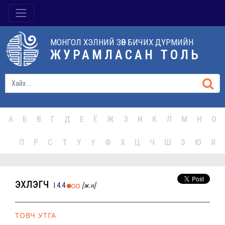
МОНГОЛ ХЭЛНИЙ ЗӨВ БИЧИХ ДҮРМИЙН
ЖУРАМЛАСАН ТОЛЬ
А
Б
В
Г
Д
Е
Ё
Ж
З
И
К
Л
М
Н
О
П
Р
С
Т
У
Ү
Ф
Х
Ц
Ч
Ш
Э
Ю
Я
эхлэгч
I.4.4
[ж.н]
ТОВЧ УТГА