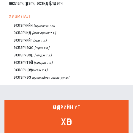
анхлагч, үүдэгч, эхэнд үйлдэгч
ХУВИЛАЛ
эхлэгчийн
[харьяалах т.я.]
эхлэгчид
[өгөх орших т.я.]
эхлэгчийг
[заах т.я.]
эхлэгчээс
[гарах т.я.]
эхлэгчээр
[үйлдэх т.я.]
эхлэгчтэй
[хамтрах т.я.]
эхлэгч рүү
[чиглэх т.я.]
эхлэгчээ
[ерөнхийлөн хамаатуулах]
ӨНӨӨДРИЙН ҮГ
хөв