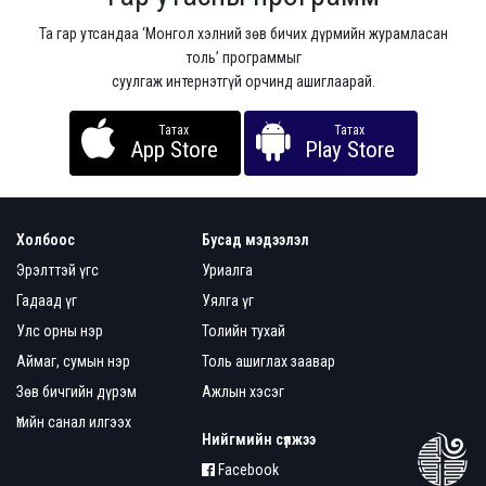
Та гар утсандаа ‘Монгол хэлний зөв бичих дүрмийн журамласан
толь’ программыг
суулгаж интернэтгүй орчинд ашиглаарай.
Татах
Татах
App Store
Play Store
Холбоос
Бусад мэдээлэл
Эрэлттэй үгс
Уриалга
Гадаад үг
Уялга үг
Улс орны нэр
Толийн тухай
Аймаг, сумын нэр
Толь ашиглах заавар
Зөв бичгийн дүрэм
Ажлын хэсэг
Үгийн санал илгээх
Нийгмийн сүлжээ
Facebook