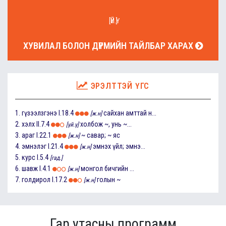
[ҮЙ.Ү]
ХУВИЛАЛ БОЛОН ДҮРМИЙН ТАЙЛБАР ХАРАХ
ЭРЭЛТТЭЙ ҮГС
1.
гүзээлзгэнэ
I.18.4
сайхан амттай н...
[ж.н]
2.
хэлх
II.7.4
холбож ~, унь ~...
[үй.ү]
3.
араг
I.22.1
~ савар; ~ яс
[ж.н]
4.
эмнэлэг
I.21.4
эмнэх үйл; эмнэ...
[ж.н]
5.
курс
I.5.4
[гад.]
6.
шавж
I.4.1
монгол бичгийн ...
[ж.н]
7.
голдирол
I.17.2
голын ~
[ж.н]
Гар утасны программ