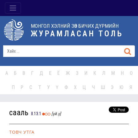
МОНГОЛ ХЭЛНИЙ ЗӨВ БИЧИХ ДҮРМИЙН
ЖУРАМЛАСАН ТОЛЬ
А
Б
В
Г
Д
Е
Ё
Ж
З
И
К
Л
М
Н
О
П
Р
С
Т
У
Ү
Ф
Х
Ц
Ч
Ш
Э
Ю
Я
сааль
II.13.1
[үй.ү]
ТОВЧ УТГА