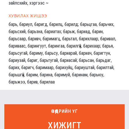
зайлсхийх, хэргээс ~
ХУВИЛАХ ЖИШЭЭ
барь, бариул, баригд, барилц, барилд; барьцгаа, барьчих,
барьсхий, барьзна, бариатах; барьж, бариад, барин,
барьсаар, баривч, баримагц, барьтал, барихлаар, баривал,
бариваас, барингуут, барингаа, барилгүй, барихаар; барья,
барьсугай, бариму, барьсу, бариарай, бариач, баригтун,
бариузай, бариг, барьтугай, бариасай; барьсан, барьдаг,
барих, баригч, баримаар, барихуйц, бариуштай, барилтай,
барьшгүй, барим, барина, баримуй, баринам, барьюу,
барьжээ, барив, барилаа
ӨНӨӨДРИЙН ҮГ
хижигт