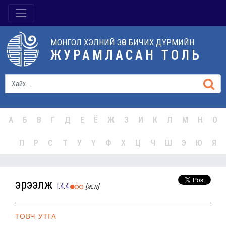
МОНГОЛ ХЭЛНИЙ ЗӨВ БИЧИХ ДҮРМИЙН
ЖУРАМЛАСАН ТОЛЬ
А
Б
В
Г
Д
Е
Ё
Ж
З
И
К
Л
М
Н
О
П
Р
С
Т
У
Ү
Ф
Х
Ц
Ч
Ш
Э
Ю
Я
эрээлж
I.4.4
[ж.н]
ТОВЧ УТГА