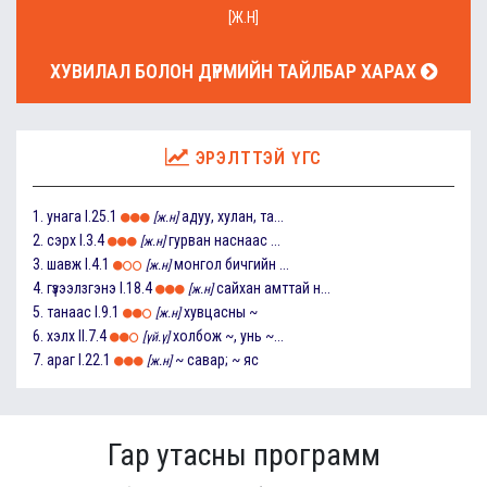
[Ж.Н]
ХУВИЛАЛ БОЛОН ДҮРМИЙН ТАЙЛБАР ХАРАХ
ЭРЭЛТТЭЙ ҮГС
1.
унага
I.25.1
адуу, хулан, та...
[ж.н]
2.
сэрх
I.3.4
гурван наснаас ...
[ж.н]
3.
шавж
I.4.1
монгол бичгийн ...
[ж.н]
4.
гүзээлзгэнэ
I.18.4
сайхан амттай н...
[ж.н]
5.
танаас
I.9.1
хувцасны ~
[ж.н]
6.
хэлх
II.7.4
холбож ~, унь ~...
[үй.ү]
7.
араг
I.22.1
~ савар; ~ яс
[ж.н]
Гар утасны программ