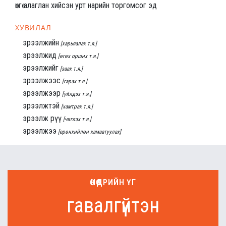
өнгө алаглан хийсэн урт нарийн торгомсог эд
ХУВИЛАЛ
эрээлжийн
[харьяалах т.я.]
эрээлжид
[өгөх орших т.я.]
эрээлжийг
[заах т.я.]
эрээлжээс
[гарах т.я.]
эрээлжээр
[үйлдэх т.я.]
эрээлжтэй
[хамтрах т.я.]
эрээлж рүү
[чиглэх т.я.]
эрээлжээ
[ерөнхийлөн хамаатуулах]
ӨНӨӨДРИЙН ҮГ
гавалгүйтэн