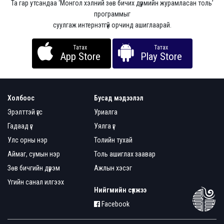
Та гар утсандаа ‘Монгол хэлний зөв бичих дүрмийн журамласан толь’
программыг
суулгаж интернэтгүй орчинд ашиглаарай.
Татах
Татах
App Store
Play Store
Холбоос
Бусад мэдээлэл
Эрэлттэй үгс
Уриалга
Гадаад үг
Уялга үг
Улс орны нэр
Толийн тухай
Аймаг, сумын нэр
Толь ашиглах заавар
Зөв бичгийн дүрэм
Ажлын хэсэг
Үгийн санал илгээх
Нийгмийн сүлжээ
Facebook