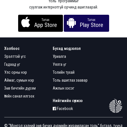
толь’ программыг
суулгаж интернэтгүй орчинд ашиглаарай.
Татах
Татах
App Store
Play Store
Холбоос
Бусад мэдээлэл
Эрэлттэй үгс
Уриалга
Гадаад үг
Уялга үг
Улс орны нэр
Толийн тухай
Аймаг, сумын нэр
Толь ашиглах заавар
Зөв бичгийн дүрэм
Ажлын хэсэг
Үгийн санал илгээх
Нийгмийн сүлжээ
Facebook
© “Монгол хэлний зөв бичих дүрмийн журамласан толь” бүтээл, түүнд