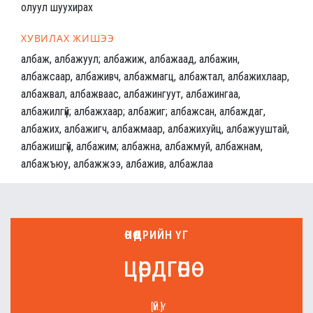
олуул шуухирах
ХУВИЛАХ ЖИШЭЭ
албаж, албажуул; албажиж, албажаад, албажин,
албажсаар, албаживч, албажмагц, албажтал, албажихлаар,
албажвал, албажваас, албажингуут, албажингаа,
албажилгүй; албажхаар; албажиг; албажсан, албаждаг,
албажих, албажигч, албажмаар, албажихуйц, албажууштай,
албажишгүй, албажим; албажна, албажмуй, албажнам,
албажъюу, албажжээ, албажив, албажлаа
ӨНӨӨДРИЙН ҮГ
цөрдгөнө
[ҮЙ.Ү]