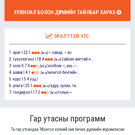
ХУВИЛАЛ БОЛОН ДҮРМИЙН ТАЙЛБАР ХАРАХ
ЭРЭЛТТЭЙ ҮГС
1.
араг
I.22.1
~ савар; ~ яс
[ж.н]
2.
гүзээлзгэнэ
I.18.4
сайхан амттай н...
[ж.н]
3.
хэлх
II.7.4
холбож ~, унь ~...
[үй.ү]
4.
шавж
I.4.1
монгол бичгийн ...
[ж.н]
5.
курс
I.5.4
[гад.]
6.
унага
I.25.1
адуу, хулан, та...
[ж.н]
7.
голдирол
I.17.2
голын ~
[ж.н]
Гар утасны программ
Та гар утсандаа ‘Монгол хэлний зөв бичих дүрмийн журамласан