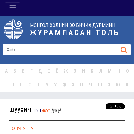
МОНГОЛ ХЭЛНИЙ ЗӨВ БИЧИХ ДҮРМИЙН
ЖУРАМЛАСАН ТОЛЬ
А
Б
В
Г
Д
Е
Ё
Ж
З
И
К
Л
М
Н
О
П
Р
С
Т
У
Ү
Ф
Х
Ц
Ч
Ш
Э
Ю
Я
шуухич
II.8.1
[үй.ү]
ТОВЧ УТГА