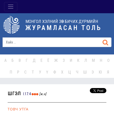
МОНГОЛ ХЭЛНИЙ ЗӨВ БИЧИХ ДҮРМИЙН
ЖУРАМЛАСАН ТОЛЬ
А
Б
В
Г
Д
Е
Ё
Ж
З
И
К
Л
М
Н
О
П
Р
С
Т
У
Ү
Ф
Х
Ц
Ч
Ш
Э
Ю
Я
шүгэл
I.17.4
[ж.н]
ТОВЧ УТГА