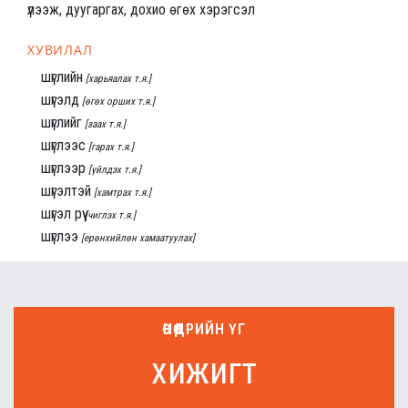
үлээж, дуугаргах, дохио өгөх хэрэгсэл
ХУВИЛАЛ
шүглийн
[харьяалах т.я.]
шүгэлд
[өгөх орших т.я.]
шүглийг
[заах т.я.]
шүглээс
[гарах т.я.]
шүглээр
[үйлдэх т.я.]
шүгэлтэй
[хамтрах т.я.]
шүгэл рүү
[чиглэх т.я.]
шүглээ
[ерөнхийлөн хамаатуулах]
ӨНӨӨДРИЙН ҮГ
хижигт