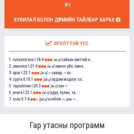
[ҮЙ.Ү]
ХУВИЛАЛ БОЛОН ДҮРМИЙН ТАЙЛБАР ХАРАХ
ЭРЭЛТТЭЙ ҮГС
1.
гүзээлзгэнэ
I.18.4
сайхан амттай н...
[ж.н]
2.
эмнэлэг
I.21.4
эмнэх үйл; эмнэ...
[ж.н]
3.
араг
I.22.1
~ савар; ~ яс
[ж.н]
4.
сурга
II.10.1
эрдэм мэдлэг ол...
[үй.ү]
5.
төрөлхтөн
I.20.3
хүн ~
[ж.н]
6.
унага
I.25.1
адуу, хулан, та...
[ж.н]
7.
хэлх
II.7.4
холбож ~, унь ~...
[үй.ү]
Гар утасны программ