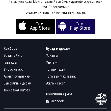
Та гар утсандаа ‘Монгол хэлний зөв бичих дүрмийн журамласан
толь’ программыг
суулгаж интернэтгүй орчинд ашиглаарай.
Татах
Татах
App Store
Play Store
Холбоос
Бусад мэдээлэл
Эрэлттэй үгс
Уриалга
Гадаад үг
Уялга үг
Улс орны нэр
Толийн тухай
Аймаг, сумын нэр
Толь ашиглах заавар
Зөв бичгийн дүрэм
Ажлын хэсэг
Үгийн санал илгээх
Нийгмийн сүлжээ
Facebook