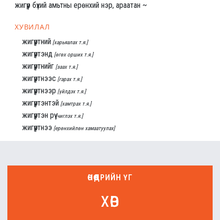
жигүүр бүхий амьтны ерөнхий нэр, араатан ~
ХУВИЛАЛ
жигүүртний
[харьяалах т.я.]
жигүүртэнд
[өгөх орших т.я.]
жигүүртнийг
[заах т.я.]
жигүүртнээс
[гарах т.я.]
жигүүртнээр
[үйлдэх т.я.]
жигүүртэнтэй
[хамтрах т.я.]
жигүүртэн рүү
[чиглэх т.я.]
жигүүртнээ
[ерөнхийлөн хамаатуулах]
ӨНӨӨДРИЙН ҮГ
хөв