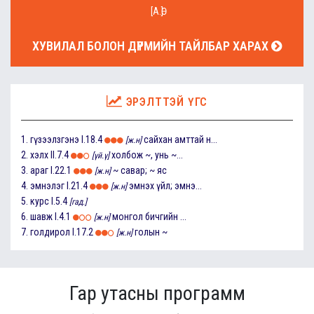
[А.Ө]
ХУВИЛАЛ БОЛОН ДҮРМИЙН ТАЙЛБАР ХАРАХ
ЭРЭЛТТЭЙ ҮГС
1.
гүзээлзгэнэ
I.18.4
сайхан амттай н...
[ж.н]
2.
хэлх
II.7.4
холбож ~, унь ~...
[үй.ү]
3.
араг
I.22.1
~ савар; ~ яс
[ж.н]
4.
эмнэлэг
I.21.4
эмнэх үйл; эмнэ...
[ж.н]
5.
курс
I.5.4
[гад.]
6.
шавж
I.4.1
монгол бичгийн ...
[ж.н]
7.
голдирол
I.17.2
голын ~
[ж.н]
Гар утасны программ