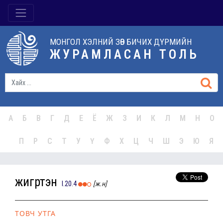
МОНГОЛ ХЭЛНИЙ ЗӨВ БИЧИХ ДҮРМИЙН
ЖУРАМЛАСАН ТОЛЬ
А
Б
В
Г
Д
Е
Ё
Ж
З
И
К
Л
М
Н
О
П
Р
С
Т
У
Ү
Ф
Х
Ц
Ч
Ш
Э
Ю
Я
жигүүртэн
I.20.4
[ж.н]
ТОВЧ УТГА