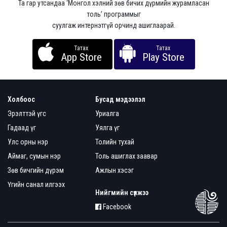
Та гар утсандаа ‘Монгол хэлний зөв бичих дүрмийн журамласан
толь’ программыг
суулгаж интернэтгүй орчинд ашиглаарай.
Татах
Татах
App Store
Play Store
Холбоос
Бусад мэдээлэл
Эрэлттэй үгс
Уриалга
Гадаад үг
Уялга үг
Улс орны нэр
Толийн тухай
Аймаг, сумын нэр
Толь ашиглах заавар
Зөв бичгийн дүрэм
Ажлын хэсэг
Үгийн санал илгээх
Нийгмийн сүлжээ
Facebook