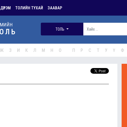
 ДҮРЭМ
ТОЛИЙН ТУХАЙ
ЗААВАР
РМИЙН
ТОЛЬ
ОЛЬ
Ж
З
И
К
Л
М
Н
О
П
Р
С
Т
У
Ү
Ф