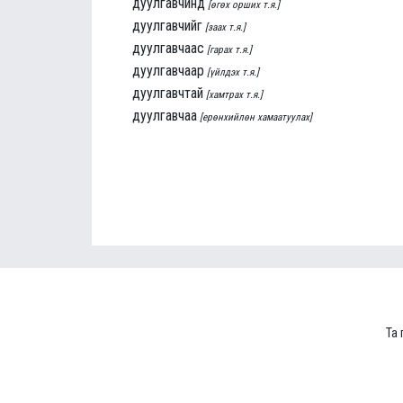
дуулгавчинд
[өгөх орших т.я.]
дуулгавчийг
[заах т.я.]
дуулгавчаас
[гарах т.я.]
дуулгавчаар
[үйлдэх т.я.]
дуулгавчтай
[хамтрах т.я.]
дуулгавчаа
[ерөнхийлөн хамаатуулах]
Та 