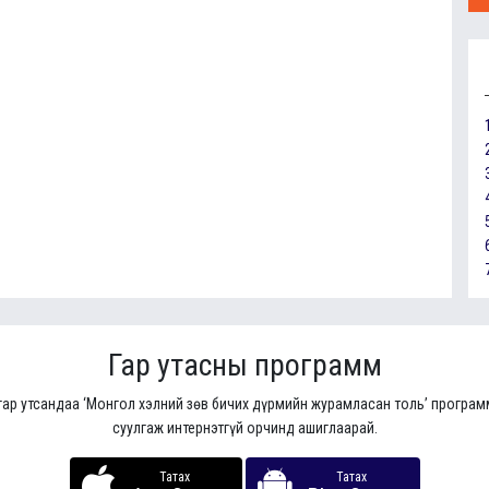
Гар утасны программ
гар утсандаа ‘Монгол хэлний зөв бичих дүрмийн журамласан толь’ програ
суулгаж интернэтгүй орчинд ашиглаарай.
Татах
Татах