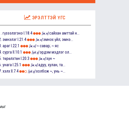
ЭРЭЛТТЭЙ ҮГС
1.
гүзээлзгэнэ
I.18.4
сайхан амттай н...
[ж.н]
2.
эмнэлэг
I.21.4
эмнэх үйл; эмнэ...
[ж.н]
3.
араг
I.22.1
~ савар; ~ яс
[ж.н]
4.
сурга
II.10.1
эрдэм мэдлэг ол...
[үй.ү]
5.
төрөлхтөн
I.20.3
хүн ~
[ж.н]
6.
унага
I.25.1
адуу, хулан, та...
[ж.н]
7.
хэлх
II.7.4
холбож ~, унь ~...
[үй.ү]
ммыг