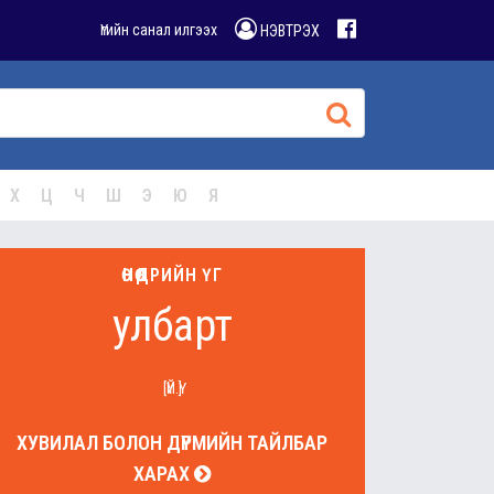
Үгийн санал илгээх
НЭВТРЭХ
Х
Ц
Ч
Ш
Э
Ю
Я
ӨНӨӨДРИЙН ҮГ
улбарт
[ҮЙ.Ү]
ХУВИЛАЛ БОЛОН ДҮРМИЙН ТАЙЛБАР
ХАРАХ