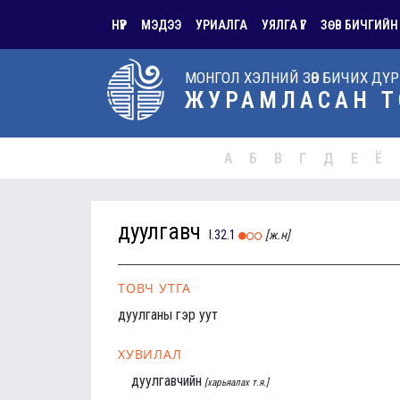
НҮҮР
МЭДЭЭ
УРИАЛГА
УЯЛГА ҮГ
ЗӨВ БИЧГИЙН
МОНГОЛ ХЭЛНИЙ ЗӨВ БИЧИХ ДҮ
ЖУРАМЛАСАН Т
А
Б
В
Г
Д
Е
Ё
дуулгавч
I.32.1
[ж.н]
ТОВЧ УТГА
дуулганы гэр уут
ХУВИЛАЛ
дуулгавчийн
[харьяалах т.я.]