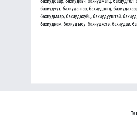
бахиудсаар, бахиудавч, бахиудмагц, бахиудтал, 
бахиудуут, бахиудангаа, бахиудалгүй; бахиудахаа
бахиудмаар, бахиудахуйц, бахиудууштай, бахиуда
бахиуднам, бахиудъюу, бахиуджээ, бахиудав, б
Та 