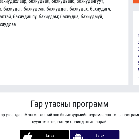
бахиудахлаар, бахиудвал, бахиудваас, бахиудангуут,
р; бахиудаг; бахиудсан, бахиуддаг, бахиудах, бахиудагч,
лтай, бахиудашгүй, бахиудам; бахиудна, бахиудмуй,
ахиудлаа
Гар утасны программ
гар утсандаа ‘Монгол хэлний зөв бичих дүрмийн журамласан толь’ програ
суулгаж интернэтгүй орчинд ашиглаарай.
Татах
Татах