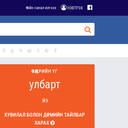
Үгийн санал илгээх
НЭВТРЭХ
Х
Ц
Ч
Ш
Э
Ю
Я
ӨНӨӨДРИЙН ҮГ
улбарт
[ҮЙ.Ү]
ХУВИЛАЛ БОЛОН ДҮРМИЙН ТАЙЛБАР
ХАРАХ