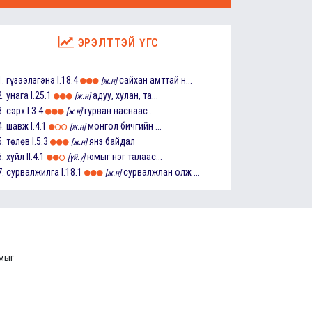
ЭРЭЛТТЭЙ ҮГС
1.
гүзээлзгэнэ
I.18.4
сайхан амттай н...
[ж.н]
2.
унага
I.25.1
адуу, хулан, та...
[ж.н]
3.
сэрх
I.3.4
гурван наснаас ...
[ж.н]
4.
шавж
I.4.1
монгол бичгийн ...
[ж.н]
5.
төлөв
I.5.3
янз байдал
[ж.н]
6.
хуйл
II.4.1
юмыг нэг талаас...
[үй.ү]
7.
сурвалжилга
I.18.1
сурвалжлан олж ...
[ж.н]
ммыг