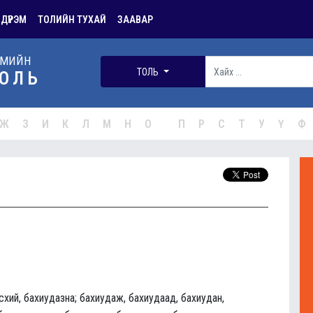
 ДҮРЭМ
ТОЛИЙН ТУХАЙ
ЗААВАР
РМИЙН
ТОЛЬ
ОЛЬ
Ж
З
И
К
Л
М
Н
О
П
Р
С
Т
У
Ү
Ф
схий, бахиудазна; бахиудаж, бахиудаад, бахиудан,