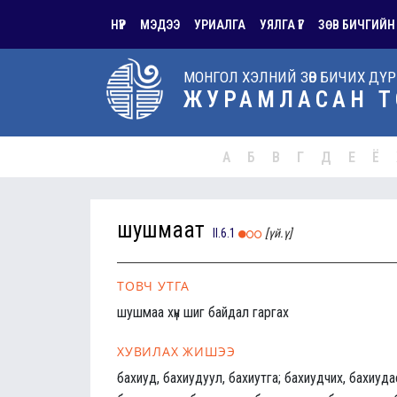
НҮҮР
МЭДЭЭ
УРИАЛГА
УЯЛГА ҮГ
ЗӨВ БИЧГИЙН
МОНГОЛ ХЭЛНИЙ ЗӨВ БИЧИХ ДҮ
ЖУРАМЛАСАН Т
А
Б
В
Г
Д
Е
Ё
шушмаат
II.6.1
[үй.ү]
ТОВЧ УТГА
шушмаа хүн шиг байдал гаргах
ХУВИЛАХ ЖИШЭЭ
бахиуд, бахиудуул, бахиутга; бахиудчих, бахиуда