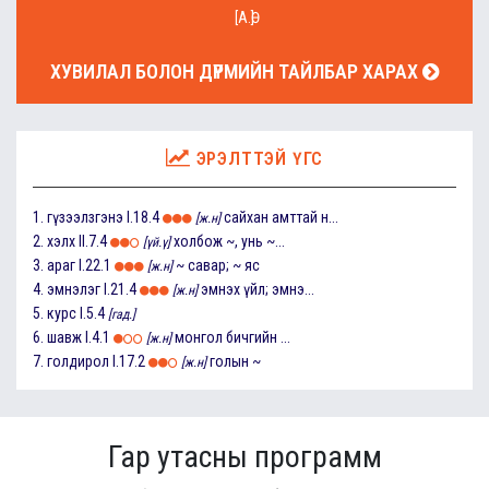
[А.Ө]
ХУВИЛАЛ БОЛОН ДҮРМИЙН ТАЙЛБАР ХАРАХ
ЭРЭЛТТЭЙ ҮГС
1.
гүзээлзгэнэ
I.18.4
сайхан амттай н...
[ж.н]
2.
хэлх
II.7.4
холбож ~, унь ~...
[үй.ү]
3.
араг
I.22.1
~ савар; ~ яс
[ж.н]
4.
эмнэлэг
I.21.4
эмнэх үйл; эмнэ...
[ж.н]
5.
курс
I.5.4
[гад.]
6.
шавж
I.4.1
монгол бичгийн ...
[ж.н]
7.
голдирол
I.17.2
голын ~
[ж.н]
Гар утасны программ