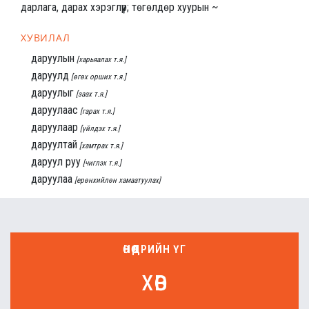
дарлага, дарах хэрэглүүр; төгөлдөр хуурын ~
ХУВИЛАЛ
даруулын
[харьяалах т.я.]
даруулд
[өгөх орших т.я.]
даруулыг
[заах т.я.]
даруулаас
[гарах т.я.]
даруулаар
[үйлдэх т.я.]
даруултай
[хамтрах т.я.]
даруул руу
[чиглэх т.я.]
даруулаа
[ерөнхийлөн хамаатуулах]
ӨНӨӨДРИЙН ҮГ
хөв