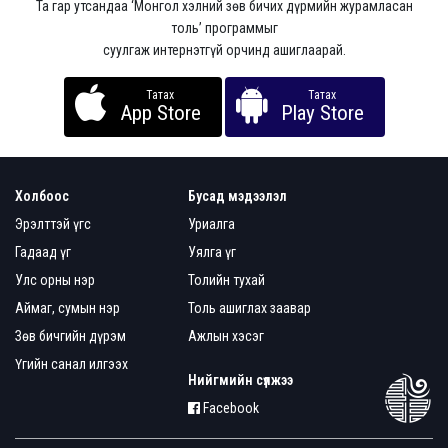
Та гар утсандаа ‘Монгол хэлний зөв бичих дүрмийн журамласан
толь’ программыг
суулгаж интернэтгүй орчинд ашиглаарай.
Татах
Татах
App Store
Play Store
Холбоос
Бусад мэдээлэл
Эрэлттэй үгс
Уриалга
Гадаад үг
Уялга үг
Улс орны нэр
Толийн тухай
Аймаг, сумын нэр
Толь ашиглах заавар
Зөв бичгийн дүрэм
Ажлын хэсэг
Үгийн санал илгээх
Нийгмийн сүлжээ
Facebook