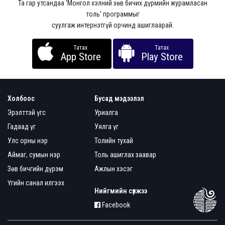
Та гар утсандаа ‘Монгол хэлний зөв бичих дүрмийн журамласан
толь’ программыг
суулгаж интернэтгүй орчинд ашиглаарай.
Татах
Татах
App Store
Play Store
Холбоос
Бусад мэдээлэл
Эрэлттэй үгс
Уриалга
Гадаад үг
Уялга үг
Улс орны нэр
Толийн тухай
Аймаг, сумын нэр
Толь ашиглах заавар
Зөв бичгийн дүрэм
Ажлын хэсэг
Үгийн санал илгээх
Нийгмийн сүлжээ
Facebook