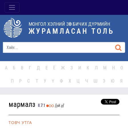
МОНГОЛ ХЭЛНИЙ ЗӨВ БИЧИХ ДҮРМИЙН
ЖУРАМЛАСАН ТОЛЬ
А
Б
В
Г
Д
Е
Ё
Ж
З
И
К
Л
М
Н
О
П
Р
С
Т
У
Ү
Ф
Х
Ц
Ч
Ш
Э
Ю
Я
мармалз
II.7.1
[үй.ү]
ТОВЧ УТГА