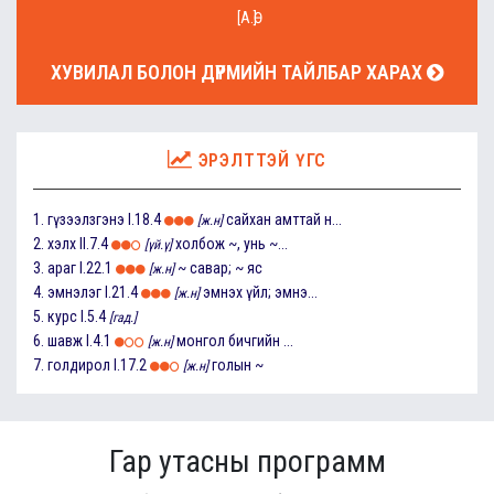
[А.Ө]
ХУВИЛАЛ БОЛОН ДҮРМИЙН ТАЙЛБАР ХАРАХ
ЭРЭЛТТЭЙ ҮГС
1.
гүзээлзгэнэ
I.18.4
сайхан амттай н...
[ж.н]
2.
хэлх
II.7.4
холбож ~, унь ~...
[үй.ү]
3.
араг
I.22.1
~ савар; ~ яс
[ж.н]
4.
эмнэлэг
I.21.4
эмнэх үйл; эмнэ...
[ж.н]
5.
курс
I.5.4
[гад.]
6.
шавж
I.4.1
монгол бичгийн ...
[ж.н]
7.
голдирол
I.17.2
голын ~
[ж.н]
Гар утасны программ