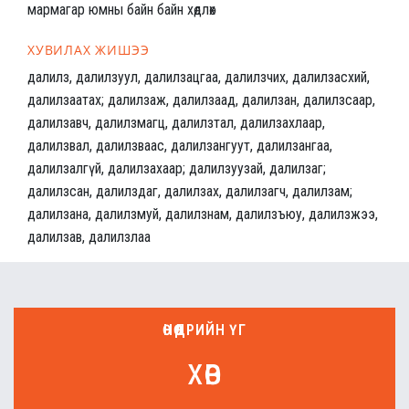
мармагар юмны байн байн хөдлөх
ХУВИЛАХ ЖИШЭЭ
далилз, далилзуул, далилзацгаа, далилзчих, далилзасхий,
далилзаатах; далилзаж, далилзаад, далилзан, далилзсаар,
далилзавч, далилзмагц, далилзтал, далилзахлаар,
далилзвал, далилзваас, далилзангуут, далилзангаа,
далилзалгүй, далилзахаар; далилзуузай, далилзаг;
далилзсан, далилздаг, далилзах, далилзагч, далилзам;
далилзана, далилзмуй, далилзнам, далилзъюу, далилзжээ,
далилзав, далилзлаа
ӨНӨӨДРИЙН ҮГ
хөв