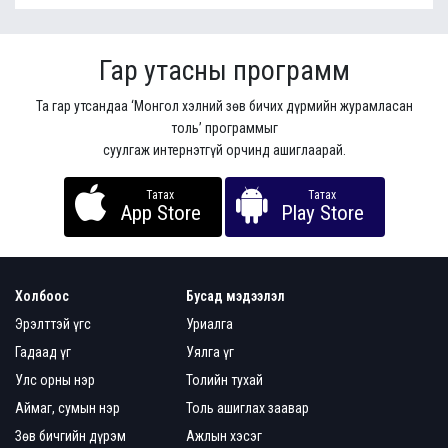
Гар утасны программ
Та гар утсандаа ‘Монгол хэлний зөв бичих дүрмийн журамласан
толь’ программыг
суулгаж интернэтгүй орчинд ашиглаарай.
Татах
Татах
App Store
Play Store
Холбоос
Бусад мэдээлэл
Эрэлттэй үгс
Уриалга
Гадаад үг
Уялга үг
Улс орны нэр
Толийн тухай
Аймаг, сумын нэр
Толь ашиглах заавар
Зөв бичгийн дүрэм
Ажлын хэсэг