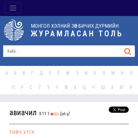
МОНГОЛ ХЭЛНИЙ ЗӨВ БИЧИХ ДҮРМИЙН
ЖУРАМЛАСАН ТОЛЬ
А
Б
В
Г
Д
Е
Ё
Ж
З
И
К
Л
М
Н
О
П
Р
С
Т
У
Ү
Ф
Х
Ц
Ч
Ш
Э
Ю
Я
авиачил
II.11.1
[үй.ү]
ТОВЧ УТГА