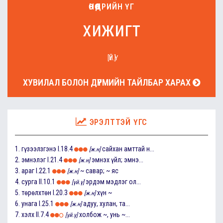
ӨНӨӨДРИЙН ҮГ
хижигт
[ҮЙ.Ү]
ХУВИЛАЛ БОЛОН ДҮРМИЙН ТАЙЛБАР ХАРАХ
ЭРЭЛТТЭЙ ҮГС
1.
гүзээлзгэнэ
I.18.4
сайхан амттай н...
[ж.н]
2.
эмнэлэг
I.21.4
эмнэх үйл; эмнэ...
[ж.н]
3.
араг
I.22.1
~ савар; ~ яс
[ж.н]
4.
сурга
II.10.1
эрдэм мэдлэг ол...
[үй.ү]
5.
төрөлхтөн
I.20.3
хүн ~
[ж.н]
6.
унага
I.25.1
адуу, хулан, та...
[ж.н]
7.
хэлх
II.7.4
холбож ~, унь ~...
[үй.ү]