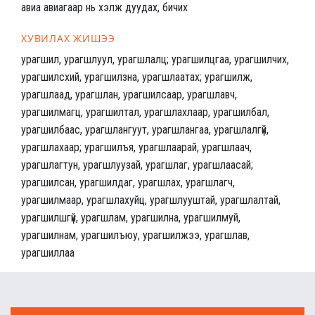
авиа авиагаар нь хэлж дуудах, бичих
ХУВИЛАХ ЖИШЭЭ
урагшил, урагшлуул, урагшлалц; урагшилцгаа, урагшилчих,
урагшилсхий, урагшилзна, урагшлаатах; урагшилж,
урагшлаад, урагшлан, урагшилсаар, урагшлавч,
урагшилмагц, урагшилтал, урагшлахлаар, урагшилбал,
урагшилбаас, урагшлангуут, урагшлангаа, урагшлалгүй,
урагшлахаар; урагшилъя, урагшлаарай, урагшлаач,
урагшлагтун, урагшлуузай, урагшлаг, урагшлаасай;
урагшилсан, урагшилдаг, урагшлах, урагшлагч,
урагшилмаар, урагшлахуйц, урагшлууштай, урагшлалтай,
урагшилшгүй, урагшлам, урагшилна, урагшилмуй,
урагшилнам, урагшилъюу, урагшилжээ, урагшлав,
урагшиллаа