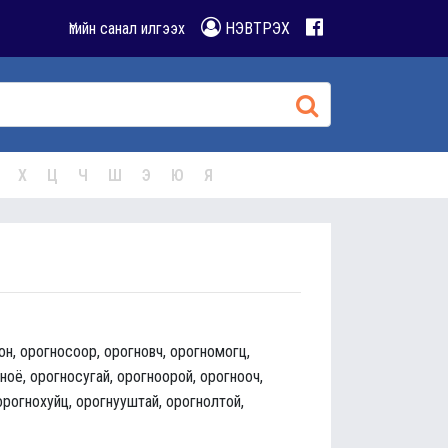
Үгийн санал илгээх
НЭВТРЭХ
Х
Ц
Ч
Ш
Э
Ю
Я
он, орогносоор, орогновч, орогномогц,
ноё, орогносугай, орогноорой, орогнооч,
 орогнохуйц, орогнууштай, орогнолтой,