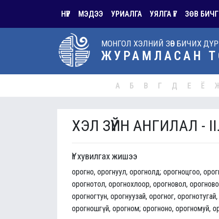
НҮҮР
МЭДЭЭ
УРИАЛГА
УЯЛГА ҮГ
ЗӨВ БИЧГ
МОНГОЛ ХЭЛНИЙ ЗӨВ БИЧИХ ДҮ
ЖУРАМЛАСАН Т
А
Б
В
Г
Д
Е
Ё
ХЭЛ ЗҮЙН АНГИЛАЛ - II
Үг хувилгах жишээ
орогно, орогнуул, орогнолд; орогноцгоо, орог
орогнотол, орогнохлоор, орогновол, орогновоо
орогногтун, орогнуузай, орогног, орогнотугай
орогношгүй, орогном; орогноно, орогномуй, о