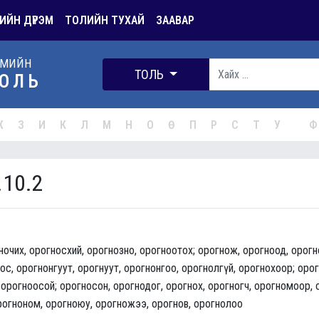
ИЙН ДҮРЭМ
ТОЛИЙН ТУХАЙ
ЗААВАР
РМИЙН
ТОЛЬ
ОЛЬ
Ж
З
И
К
Л
М
Н
О
Ө
П
Р
С
Т
У
Ф
.10.2
ночих, орогносхий, орогнозно, орогноотох; орогнож, орогноод, орогн
с, орогнонгуут, орогнуут, орогнонгоо, орогнолгүй, орогнохоор; орог
, орогноосой; орогносон, орогнодог, орогнох, орогногч, орогномоор,
рогноном, орогноюу, орогножээ, орогнов, орогнолоо