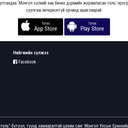
 утсандаа ‘Монгол хэлний зөв бичих дүрмийн журамласан толь’ про
суулгаж интернэтгүй орчинд ашиглаарай.
Татах
Татах
App Store
Play Store
Нийгмийн сүлжээ
Facebook
толь” бүтээл, түүнд хамааралтай цахим санг Монгол Улсын Ерөнхи