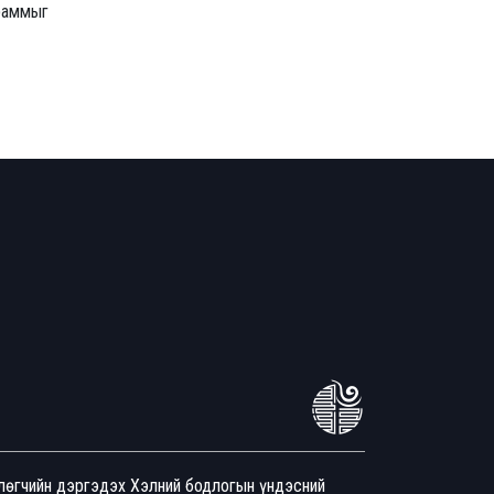
граммыг
йлөгчийн дэргэдэх Хэлний бодлогын үндэсний