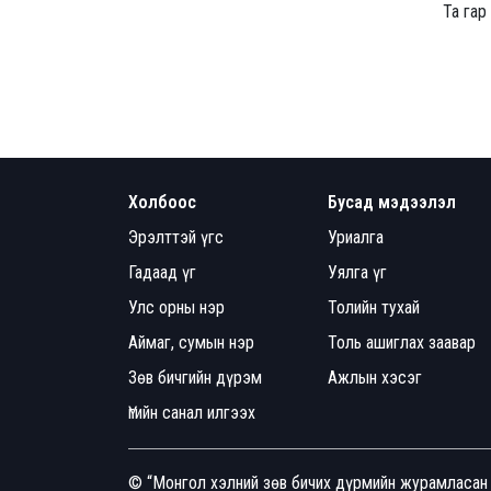
Та гар
Холбоос
Бусад мэдээлэл
Эрэлттэй үгс
Уриалга
Гадаад үг
Уялга үг
Улс орны нэр
Толийн тухай
Аймаг, сумын нэр
Толь ашиглах заавар
Зөв бичгийн дүрэм
Ажлын хэсэг
Үгийн санал илгээх
© “Монгол хэлний зөв бичих дүрмийн журамласан 