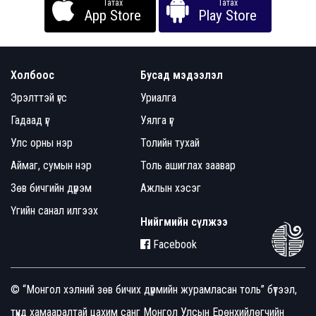
Татах
Татах
App Store
Play Store
Холбоос
Бусад мэдээлэл
Эрэлттэй үгс
Уриалга
Гадаад үг
Уялга үг
Улс орны нэр
Толийн тухай
Аймаг, сумын нэр
Толь ашиглах заавар
Зөв бичгийн дүрэм
Ажлын хэсэг
Үгийн санал илгээх
Нийгмийн сүлжээ
Facebook
© “Монгол хэлний зөв бичих дүрмийн журамласан толь” бүтээл,
түүнд хамааралтай цахим санг Монгол Улсын Ерөнхийлөгчийн