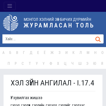
МОНГОЛ ХЭЛНИЙ ЗӨВ БИЧИХ ДҮРМИЙН
ЖУРАМЛАСАН ТОЛЬ
А
Б
В
Г
Д
Е
Ё
Ж
З
И
К
Л
М
Н
О
П
Р
С
Т
У
Ү
Ф
Х
Ц
Ч
Ш
Э
Ю
Я
ХЭЛ ЗҮЙН АНГИЛАЛ - I.17.4
Үг хувилгах жишээ
гэрэл, гэрлүүд, гэрлийн, гэрэлд, гэрлийг, гэрлээс,