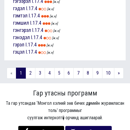
гэгээрэл
I.17.4
[ж.н]
гэдэл
I.17.4
[ж.н]
гэмтэл
I.17.4
[ж.н]
гэмшил
I.17.4
[ж.н]
гэнгэрэл
I.17.4
[ж.н]
гэнэдэл
I.17.4
[ж.н]
гэрэл
I.17.4
[ж.н]
гэцэл
I.17.4
[ж.н]
«
1
2
3
4
5
6
7
8
9
10
»
Гар утасны программ
Та гар утсандаа ‘Монгол хэлний зөв бичих дүрмийн журамласан
толь’ программыг
суулгаж интернэтгүй орчинд ашиглаарай.