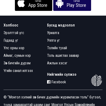
Татах
Татах
App Store
Play Store
Холбоос
Бусад мэдээлэл
Эрэлттэй үгс
Уриалга
Гадаад үг
Уялга үг
Улс орны нэр
Толийн тухай
Аймаг, сумын нэр
Толь ашиглах заавар
Зөв бичгийн дүрэм
Ажлын хэсэг
Үгийн санал илгээх
Нийгмийн сүлжээ
Facebook
© “Монгол хэлний зөв бичих дүрмийн журамласан толь” бүтээл,
түүнд хамааралтай цахим санг Монгол Улсын Ерөнхийлөгчийн