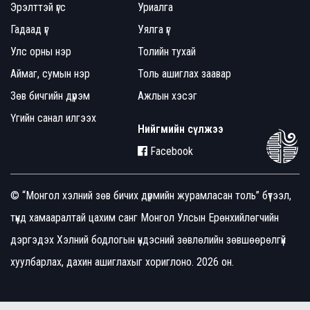
Эрэлттэй үгс
Уриалга
Гадаад үг
Уялга үг
Улс орны нэр
Толийн тухай
Аймаг, сумын нэр
Толь ашиглах заавар
Зөв бичгийн дүрэм
Ажлын хэсэг
Үгийн санал илгээх
Нийгмийн сүлжээ
Facebook
© “Монгол хэлний зөв бичих дүрмийн журамласан толь” бүтээл,
түүнд хамааралтай цахим санг Монгол Улсын Ерөнхийлөгчийн
дэргэдэх Хэлний бодлогын үндэсний зөвлөлийн зөвшөөрөлгүй
хуулбарлах, дахин ашиглахыг хориглоно. 2026 он.