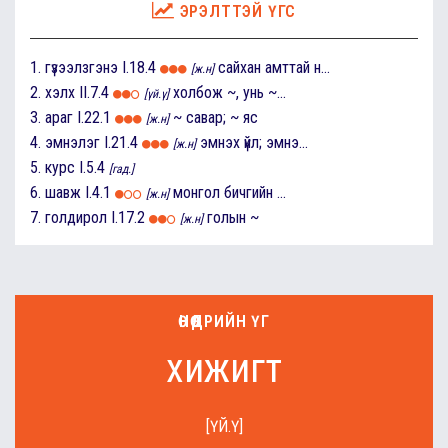
ЭРЭЛТТЭЙ ҮГС
1.
гүзээлзгэнэ
I.18.4
сайхан амттай н...
[ж.н]
2.
хэлх
II.7.4
холбож ~, унь ~...
[үй.ү]
3.
араг
I.22.1
~ савар; ~ яс
[ж.н]
4.
эмнэлэг
I.21.4
эмнэх үйл; эмнэ...
[ж.н]
5.
курс
I.5.4
[гад.]
6.
шавж
I.4.1
монгол бичгийн ...
[ж.н]
7.
голдирол
I.17.2
голын ~
[ж.н]
ӨНӨӨДРИЙН ҮГ
хижигт
[ҮЙ.Ү]