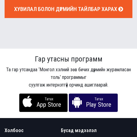
ХУВИЛАЛ БОЛОН ДҮРМИЙН ТАЙЛБАР ХАРАХ
Гар утасны программ
Та гар утсандаа ‘Монгол хэлний зөв бичих дүрмийн журамласан
толь’ программыг
суулгаж интернэтгүй орчинд ашиглаарай.
Татах
Татах
App Store
Play Store
Холбоос
Бусад мэдээлэл