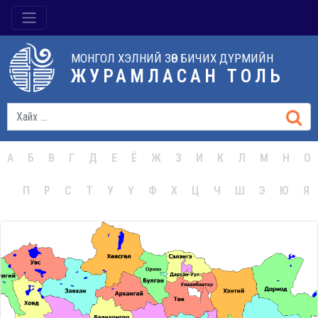
МОНГОЛ ХЭЛНИЙ ЗӨВ БИЧИХ ДҮРМИЙН
ЖУРАМЛАСАН ТОЛЬ
А
Б
В
Г
Д
Е
Ё
Ж
З
И
К
Л
М
Н
О
П
Р
С
Т
У
Ү
Ф
Х
Ц
Ч
Ш
Э
Ю
Я