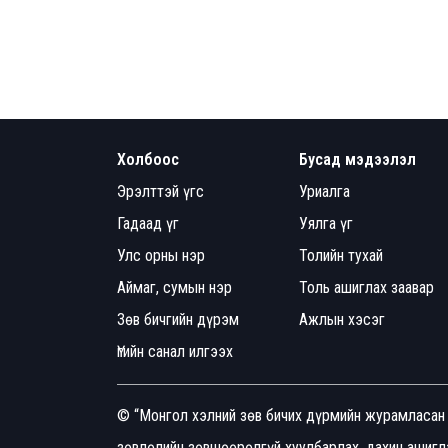
Холбоос
Бусад мэдээлэл
Эрэлттэй үгс
Уриалга
Гадаад үг
Уялга үг
Улс орны нэр
Толийн тухай
Аймаг, сумын нэр
Толь ашиглах заавар
Зөв бичгийн дүрэм
Ажлын хэсэг
Үгийн санал илгээх
© “Монгол хэлний зөв бичих дүрмийн журамласан 
зөвлөлийн зөвшөөрөлгүй хуулбарлах, дахин ашигла