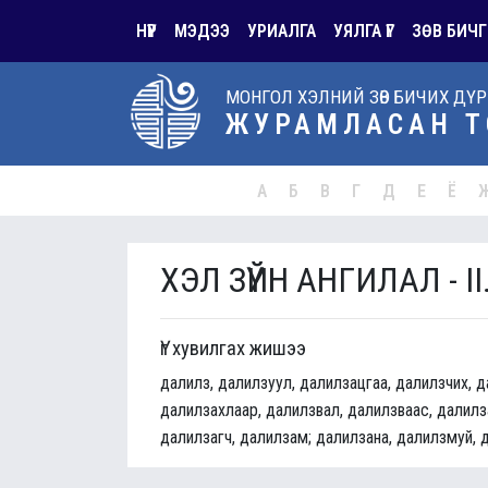
НҮҮР
МЭДЭЭ
УРИАЛГА
УЯЛГА ҮГ
ЗӨВ БИЧГ
МОНГОЛ ХЭЛНИЙ ЗӨВ БИЧИХ ДҮ
ЖУРАМЛАСАН Т
А
Б
В
Г
Д
Е
Ё
ХЭЛ ЗҮЙН АНГИЛАЛ - II
Үг хувилгах жишээ
далилз, далилзуул, далилзацгаа, далилзчих, 
далилзахлаар, далилзвал, далилзваас, далилза
далилзагч, далилзам; далилзана, далилзмуй,