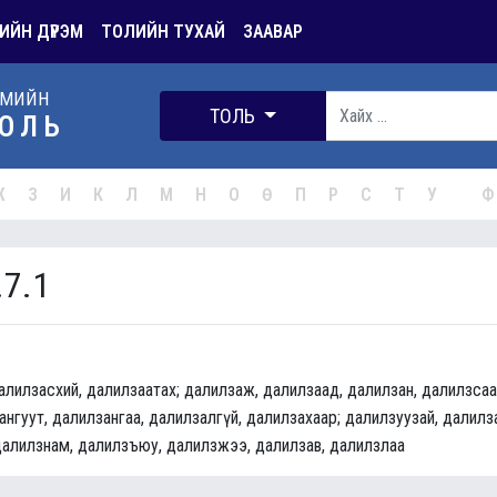
ИЙН ДҮРЭМ
ТОЛИЙН ТУХАЙ
ЗААВАР
РМИЙН
ТОЛЬ
ОЛЬ
Ж
З
И
К
Л
М
Н
О
Ө
П
Р
С
Т
У
Ф
.7.1
далилзасхий, далилзаатах; далилзаж, далилзаад, далилзан, далилзсаа
нгуут, далилзангаа, далилзалгүй, далилзахаар; далилзуузай, далилза
 далилзнам, далилзъюу, далилзжээ, далилзав, далилзлаа