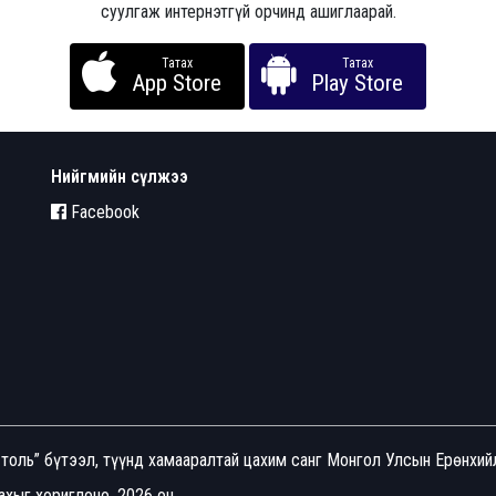
суулгаж интернэтгүй орчинд ашиглаарай.
Татах
Татах
App Store
Play Store
Нийгмийн сүлжээ
Facebook
толь” бүтээл, түүнд хамааралтай цахим санг Монгол Улсын Ерөнхи
хыг хориглоно. 2026 он.