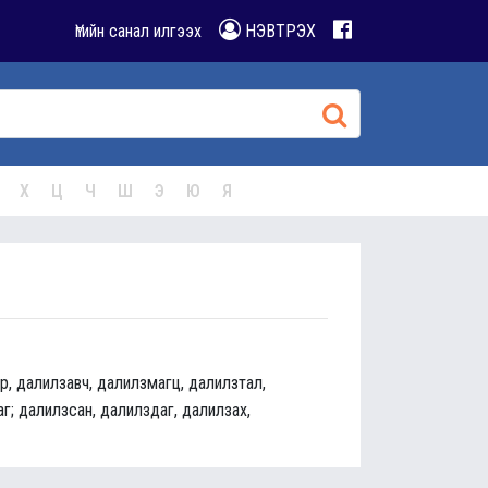
Үгийн санал илгээх
НЭВТРЭХ
Х
Ц
Ч
Ш
Э
Ю
Я
р, далилзавч, далилзмагц, далилзтал,
г; далилзсан, далилздаг, далилзах,