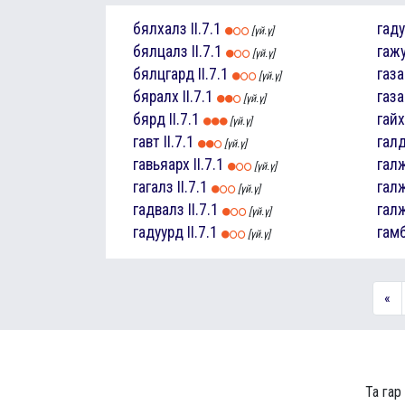
бялхалз
II.7.1
гаду
[үй.ү]
бялцалз
II.7.1
гаж
[үй.ү]
бялцгард
II.7.1
газ
[үй.ү]
бяралх
II.7.1
газ
[үй.ү]
бярд
II.7.1
гай
[үй.ү]
гавт
II.7.1
гал
[үй.ү]
гавьяарх
II.7.1
гал
[үй.ү]
гагалз
II.7.1
гал
[үй.ү]
гадвалз
II.7.1
гал
[үй.ү]
гадуурд
II.7.1
гам
[үй.ү]
«
Та гар