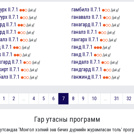
урх
II.7.1
гамбилз
II.7.1
[үй.ү]
[үй.ү]
уурх
II.7.1
ганавалз
II.7.1
[үй.ү]
[үй.ү]
ард
II.7.1
ганагард
II.7.1
[үй.ү]
[үй.ү]
ард
II.7.1
ганалз
II.7.1
[үй.ү]
[үй.ү]
халз
II.7.1
гангарх
II.7.1
[үй.ү]
[үй.ү]
д
II.7.1
ганд
II.7.1
[үй.ү]
[үй.ү]
ж
II.7.1
ганд
II.7.1
[үй.ү]
[үй.ү]
жгард
II.7.1
гандалз
II.7.1
[үй.ү]
[үй.ү]
жирт
II.7.1
гандгард
II.7.1
[үй.ү]
[үй.ү]
балз
II.7.1
ганжинд
II.7.1
[үй.ү]
[үй.ү]
1
2
...
4
5
6
7
8
9
10
...
31
32
Гар утасны программ
 утсандаа ‘Монгол хэлний зөв бичих дүрмийн журамласан толь’ про