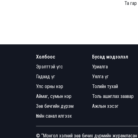
Та гар
Холбоос
Бусад мэдээлэл
Эрэлттэй үгс
Уриалга
Гадаад үг
Уялга үг
Улс орны нэр
Толийн тухай
Аймаг, сумын нэр
Толь ашиглах заавар
Зөв бичгийн дүрэм
Ажлын хэсэг
Үгийн санал илгээх
© “Монгол хэлний зөв бичих дүрмийн журамласан 