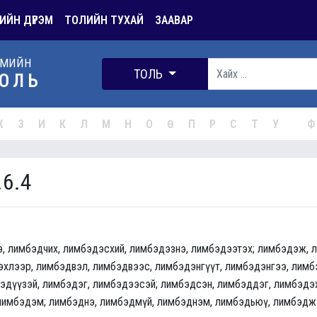
ИЙН ДҮРЭМ
ТОЛИЙН ТУХАЙ
ЗААВАР
РМИЙН
ТОЛЬ
ОЛЬ
Ж
З
И
К
Л
М
Н
О
Ө
П
Р
С
Т
У
Ф
.6.4
, лимбэдчих, лимбэдэсхий, лимбэдэзнэ, лимбэдээтэх; лимбэдэж, 
хлээр, лимбэдвэл, лимбэдвээс, лимбэдэнгүүт, лимбэдэнгээ, лимб
эдүүзэй, лимбэдэг, лимбэдээсэй; лимбэдсэн, лимбэддэг, лимбэдэ
лимбэдэм; лимбэднэ, лимбэдмүй, лимбэднэм, лимбэдьюү, лимбэдж