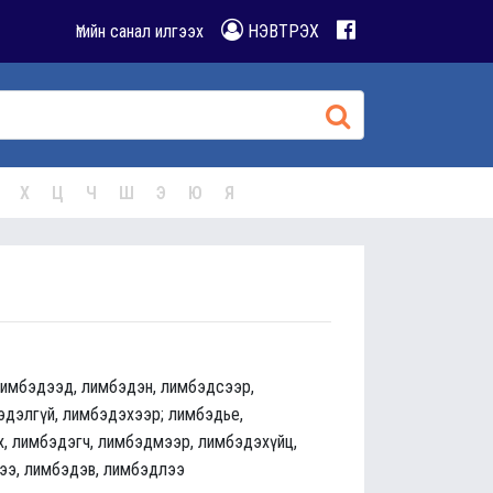
Үгийн санал илгээх
НЭВТРЭХ
Х
Ц
Ч
Ш
Э
Ю
Я
лимбэдээд, лимбэдэн, лимбэдсээр,
эдэлгүй, лимбэдэхээр; лимбэдье,
х, лимбэдэгч, лимбэдмээр, лимбэдэхүйц,
ээ, лимбэдэв, лимбэдлээ