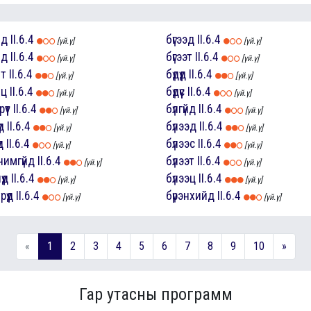
йд
II.6.4
бүгээд
II.6.4
[үй.ү]
[үй.ү]
йд
II.6.4
бүгээт
II.6.4
[үй.ү]
[үй.ү]
йт
II.6.4
бүдүүд
II.6.4
[үй.ү]
[үй.ү]
йц
II.6.4
бүдүүс
II.6.4
[үй.ү]
[үй.ү]
үүт
II.6.4
бүлгүйд
II.6.4
[үй.ү]
[үй.ү]
д
II.6.4
бүлээд
II.6.4
[үй.ү]
[үй.ү]
д
II.6.4
бүлээс
II.6.4
[үй.ү]
[үй.ү]
чимгүйд
II.6.4
бүлээт
II.6.4
[үй.ү]
[үй.ү]
үд
II.6.4
бүлээц
II.6.4
[үй.ү]
[үй.ү]
рүүд
II.6.4
бүрэнхийд
II.6.4
[үй.ү]
[үй.ү]
«
1
2
3
4
5
6
7
8
9
10
»
Гар утасны программ