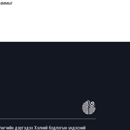
граммыг
йлөгчийн дэргэдэх Хэлний бодлогын үндэсний