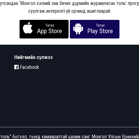
 утсандаа ‘Монгол хэлний зөв бичих дүрмийн журамласан толь’ про
суулгаж интернэтгүй орчинд ашиглаарай.
Татах
Татах
App Store
Play Store
Нийгмийн сүлжээ
Facebook
толь” бүтээл, түүнд хамааралтай цахим санг Монгол Улсын Ерөнхи