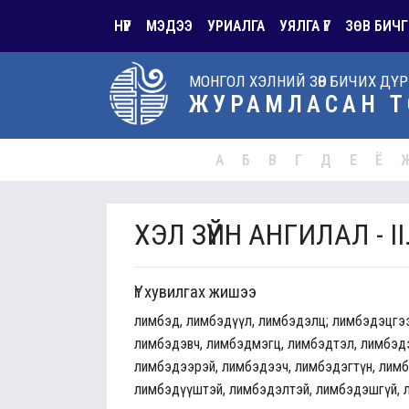
НҮҮР
МЭДЭЭ
УРИАЛГА
УЯЛГА ҮГ
ЗӨВ БИЧГ
МОНГОЛ ХЭЛНИЙ ЗӨВ БИЧИХ ДҮ
ЖУРАМЛАСАН Т
А
Б
В
Г
Д
Е
Ё
ХЭЛ ЗҮЙН АНГИЛАЛ - II
Үг хувилгах жишээ
лимбэд, лимбэдүүл, лимбэдэлц; лимбэдэцгээ
лимбэдэвч, лимбэдмэгц, лимбэдтэл, лимбэдэ
лимбэдээрэй, лимбэдээч, лимбэдэгтүн, лимб
лимбэдүүштэй, лимбэдэлтэй, лимбэдэшгүй, 