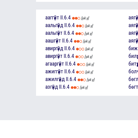
ааггүйт
II.6.4
аягү
[үй.ү]
аальгүйд
II.6.4
аягү
[үй.ү]
аальгүйт
II.6.4
аягү
[үй.ү]
аашгүйт
II.6.4
аягү
[үй.ү]
авиргүйд
II.6.4
бижр
[үй.ү]
авиргүйт
II.6.4
билүү
[үй.ү]
агааргүйт
II.6.4
битүү
[үй.ү]
ажиггүйт
II.6.4
бол
[үй.ү]
ажилгүйд
II.6.4
бөглү
[үй.ү]
азгүйд
II.6.4
бөгт
[үй.ү]