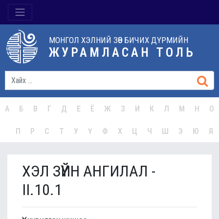
МОНГОЛ ХЭЛНИЙ ЗӨВ БИЧИХ ДҮРМИЙН
ЖУРАМЛАСАН ТОЛЬ
А
Б
В
Г
Д
Е
Ё
Ж
З
И
К
Л
М
Н
О
П
Р
С
Т
У
Ү
Ф
Х
Ц
Ч
Ш
Э
Ю
Я
ХЭЛ ЗҮЙН АНГИЛАЛ -
II.10.1