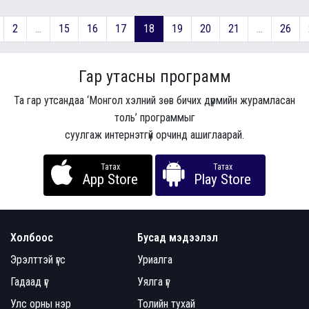
2
...
15
16
17
18
19
20
21
...
26
Гар утасны программ
Та гар утсандаа ‘Монгол хэлний зөв бичих дүрмийн журамласан
толь’ программыг
суулгаж интернэтгүй орчинд ашиглаарай.
Татах
Татах
App Store
Play Store
Холбоос
Бусад мэдээлэл
Эрэлттэй үгс
Уриалга
Гадаад үг
Уялга үг
Улс орны нэр
Толийн тухай