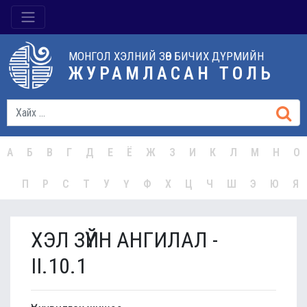
МОНГОЛ ХЭЛНИЙ ЗӨВ БИЧИХ ДҮРМИЙН
ЖУРАМЛАСАН ТОЛЬ
А
Б
В
Г
Д
Е
Ё
Ж
З
И
К
Л
М
Н
О
П
Р
С
Т
У
Ү
Ф
Х
Ц
Ч
Ш
Э
Ю
Я
ХЭЛ ЗҮЙН АНГИЛАЛ -
II.10.1