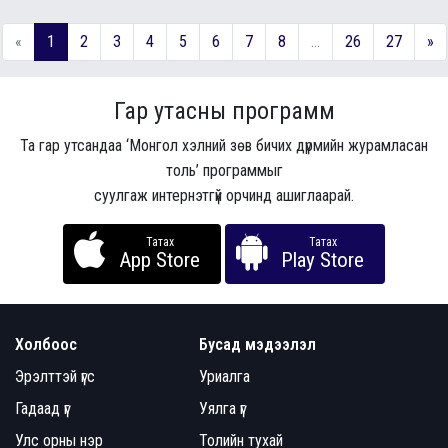
«
1
2
3
4
5
6
7
8
...
26
27
»
Гар утасны программ
Та гар утсандаа ‘Монгол хэлний зөв бичих дүрмийн журамласан
толь’ программыг
суулгаж интернэтгүй орчинд ашиглаарай.
Татах
Татах
App Store
Play Store
Холбоос
Бусад мэдээлэл
Эрэлттэй үгс
Уриалга
Гадаад үг
Уялга үг
Улс орны нэр
Толийн тухай