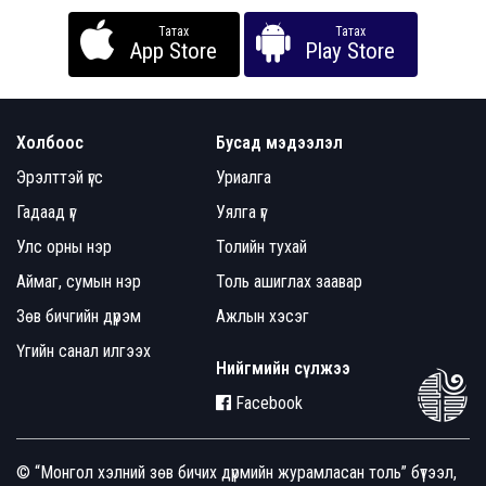
Татах
Татах
App Store
Play Store
Холбоос
Бусад мэдээлэл
Эрэлттэй үгс
Уриалга
Гадаад үг
Уялга үг
Улс орны нэр
Толийн тухай
Аймаг, сумын нэр
Толь ашиглах заавар
Зөв бичгийн дүрэм
Ажлын хэсэг
Үгийн санал илгээх
Нийгмийн сүлжээ
Facebook
© “Монгол хэлний зөв бичих дүрмийн журамласан толь” бүтээл,