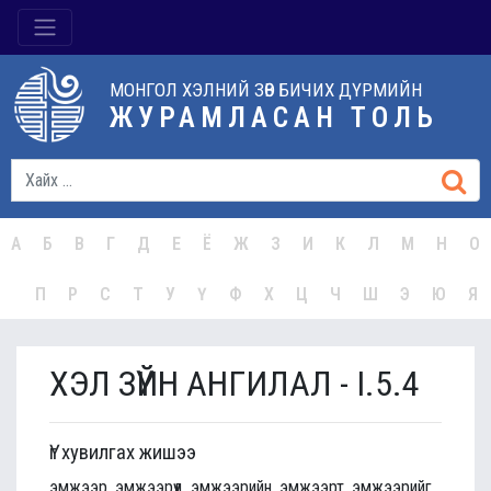
МОНГОЛ ХЭЛНИЙ ЗӨВ БИЧИХ ДҮРМИЙН
ЖУРАМЛАСАН ТОЛЬ
А
Б
В
Г
Д
Е
Ё
Ж
З
И
К
Л
М
Н
О
П
Р
С
Т
У
Ү
Ф
Х
Ц
Ч
Ш
Э
Ю
Я
ХЭЛ ЗҮЙН АНГИЛАЛ - I.5.4
Үг хувилгах жишээ
эмжээр, эмжээрүүд, эмжээрийн, эмжээрт, эмжээрийг,