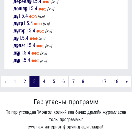
дөрөөлүүр
I.5.4
[ж.н]
дөшлүүр
I.5.4
[ж.н]
дүг
I.5.4
[ж.н]
дүнгүүр
I.5.4
[ж.н]
дүнгэр
I.5.4
[ж.н]
дүр
I.5.4
[ж.н]
дүрлэг
I.5.4
[ж.н]
дүүгүүр
I.5.4
[ж.н]
дүүгүүр
I.5.4
[ж.н]
«
1
2
3
4
5
6
7
8
...
17
18
»
Гар утасны программ
Та гар утсандаа ‘Монгол хэлний зөв бичих дүрмийн журамласан
толь’ программыг
суулгаж интернэтгүй орчинд ашиглаарай.