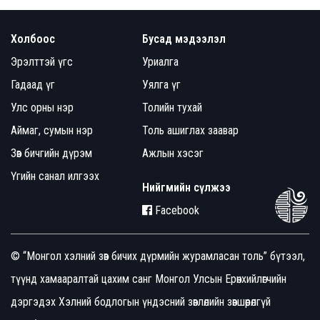
Холбоос
Бусад мэдээлэл
Эрэлттэй үгс
Уриалга
Гадаад үг
Уялга үг
Улс орны нэр
Толийн тухай
Аймаг, сумын нэр
Толь ашиглах заавар
Зөв бичгийн дүрэм
Ажлын хэсэг
Үгийн санал илгээх
Нийгмийн сүлжээ
Facebook
© “Монгол хэлний зөв бичих дүрмийн журамласан толь” бүтээл,
түүнд хамааралтай цахим санг Монгол Улсын Ерөнхийлөгчийн
дэргэдэх Хэлний бодлогын үндэсний зөвлөлийн зөвшөөрөлгүй