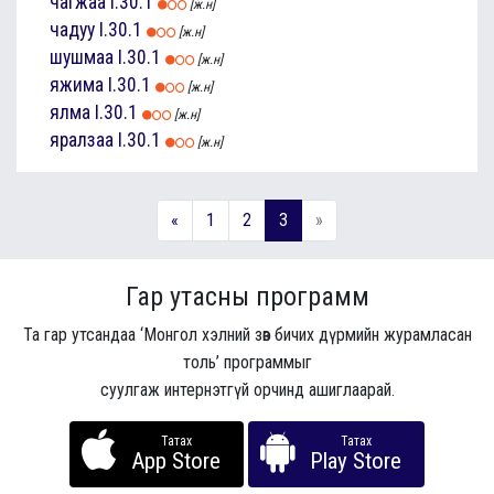
чагжаа
I.30.1
[ж.н]
чадуу
I.30.1
[ж.н]
шушмаа
I.30.1
[ж.н]
яжима
I.30.1
[ж.н]
ялма
I.30.1
[ж.н]
яралзаа
I.30.1
[ж.н]
«
1
2
3
»
Гар утасны программ
Та гар утсандаа ‘Монгол хэлний зөв бичих дүрмийн журамласан
толь’ программыг
суулгаж интернэтгүй орчинд ашиглаарай.
Татах
Татах
App Store
Play Store