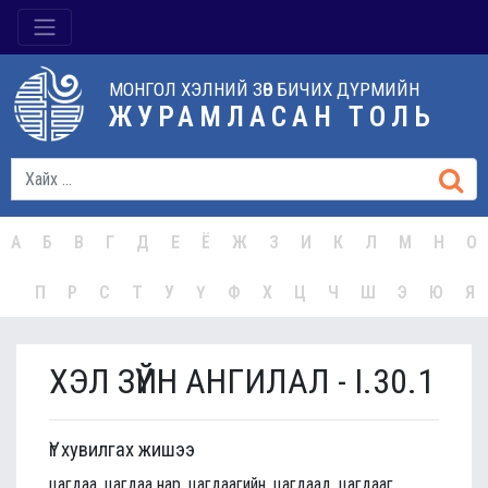
МОНГОЛ ХЭЛНИЙ ЗӨВ БИЧИХ ДҮРМИЙН
ЖУРАМЛАСАН ТОЛЬ
А
Б
В
Г
Д
Е
Ё
Ж
З
И
К
Л
М
Н
О
П
Р
С
Т
У
Ү
Ф
Х
Ц
Ч
Ш
Э
Ю
Я
ХЭЛ ЗҮЙН АНГИЛАЛ - I.30.1
Үг хувилгах жишээ
цагдаа, цагдаа нар, цагдаагийн, цагдаад, цагдааг,